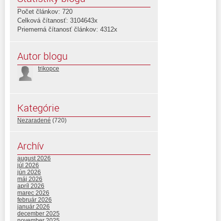
Počet článkov: 720
Celková čítanosť: 3104643x
Priemerná čítanosť článkov: 4312x
Autor blogu
trikopce
Kategórie
Nezaradené
(720)
Archív
august 2026
júl 2026
jún 2026
máj 2026
apríl 2026
marec 2026
február 2026
január 2026
december 2025
november 2025