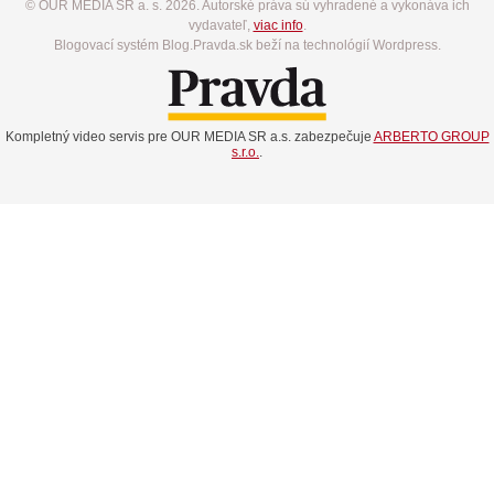
© OUR MEDIA SR a. s. 2026. Autorské práva sú vyhradené a vykonáva ich
vydavateľ,
viac info
.
Blogovací systém Blog.Pravda.sk beží na technológií Wordpress.
Kompletný video servis pre OUR MEDIA SR a.s. zabezpečuje
ARBERTO GROUP
s.r.o.
.