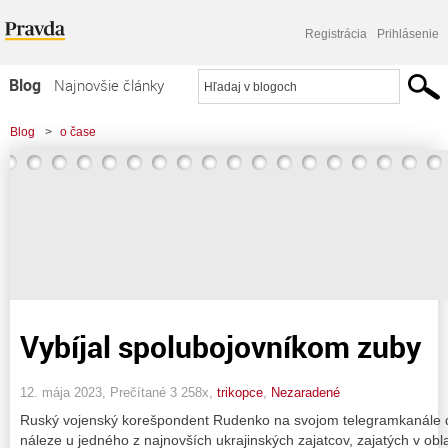
Registrácia
Prihlásenie
Blog
Najnovšie články
Najčítanejšie články
Blog
>
o čase
Najkomentovanejšie články
Zoznam blogov
Komerčné blogy
Vybíjal spolubojovníkom zuby
12. mája 2023, Prečítané 3 258x,
trikopce
,
Nezaradené
Ruský vojenský korešpondent Rudenko na svojom telegramkanále 
náleze u jedného z najnovších ukrajinských zajatcov, zajatých v obla