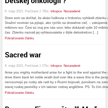
Detskej onkológii ?
8. mája 2023, Prečítané 2 780x,
trikopce
,
Nezaradené
Dnes som sa dočítal, že akási ľudkovia s hrdosťou vyhlásili zbierk
Snaživí novinári sa pýtajú, ako rýchlo sa dosiahne cieľ, – zakúpen
miliónov eur. Česi sú vraj pre nás vzor, lebo dokázali vyše 10 milión
čas. Zbierku nazvali jej vyhlasovatelia v štýle delostrelcov […]
Pokračovanie článku
Sacred war
8. mája 2023, Prečítané 1 275x,
trikopce
,
Nezaradené
Arise you mighty motherland arise for a fight to the end against the 
drive them back let noble wrath boil over like a wave this is the pe
nerozumejú po rusky ale radi by s Rusmi bojovali, ponúkam na zam
starej ruskej pesničky v ich takmer rodnej angličtine. PS: To čím d
Pokračovanie článku