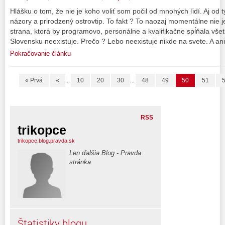
Hlášku o tom, že nie je koho voliť som počil od mnohých ľidí. Aj od 
názory a prirodzený ostrovtip. To fakt ? To naozaj momentálne nie 
strana, ktorá by programovo, personálne a kvalifikačne spĺňala v
Slovensku neexistuje. Prečo ? Lebo neexistuje nikde na svete. A an
Pokračovanie článku
« Prvá
«
...
10
20
30
...
48
49
50
51
RSS
trikopce
trikopce.blog.pravda.sk
Len ďalšia Blog - Pravda
stránka
Štatistiky blogu