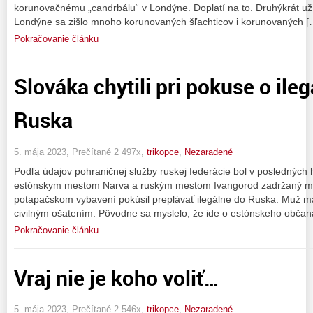
korunovačnému „candrbálu“ v Londýne. Doplatí na to. Druhýkrát u
Londýne sa zišlo mnoho korunovaných šľachticov i korunovaných [
Pokračovanie článku
Slováka chytili pri pokuse o ile
Ruska
5. mája 2023, Prečítané 2 497x,
trikopce
,
Nezaradené
Podľa údajov pohraničnej služby ruskej federácie bol v posledných 
estónskym mestom Narva a ruským mestom Ivangorod zadržaný muž
potapačskom vybavení pokúsil preplávať ilegálne do Ruska. Muž ma
civilným ošatením. Pôvodne sa myslelo, že ide o estónskeho občan
Pokračovanie článku
Vraj nie je koho voliť…
5. mája 2023, Prečítané 2 546x,
trikopce
,
Nezaradené