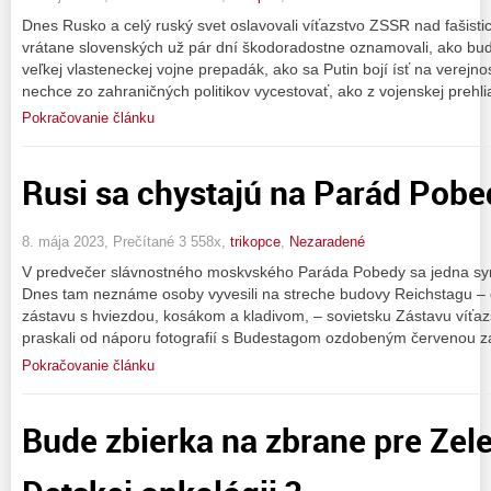
Dnes Rusko a celý ruský svet oslavovali víťazstvo ZSSR nad fašis
vrátane slovenských už pár dní škodoradostne oznamovali, ako bud
veľkej vlasteneckej vojne prepadák, ako sa Putin bojí ísť na verejn
nechce zo zahraničných politikov vycestovať, ako z vojenskej prehl
Pokračovanie článku
Rusi sa chystajú na Parád Pobe
8. mája 2023, Prečítané 3 558x,
trikopce
,
Nezaradené
V predvečer slávnostného moskvského Paráda Pobedy sa jedna symb
Dnes tam neznáme osoby vyvesili na streche budovy Reichstagu –
zástavu s hviezdou, kosákom a kladivom, – sovietsku Zástavu víťaz
praskali od náporu fotografií s Budestagom ozdobeným červenou z
Pokračovanie článku
Bude zbierka na zbrane pre Zel