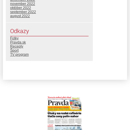
november 2022
október 2022
september 2022
august 2022
Odkazy
Fotky
Pravda.sk
Recepty
Šport
TV program