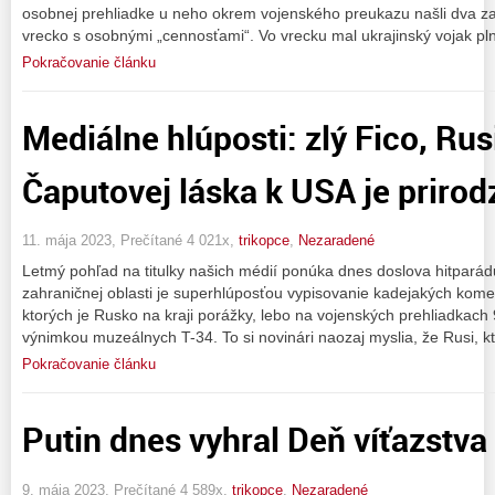
osobnej prehliadke u neho okrem vojenského preukazu našli dva za
vrecko s osobnými „cennosťami“. Vo vrecku mal ukrajinský vojak pln
Pokračovanie článku
Mediálne hlúposti: zlý Fico, Rus
Čaputovej láska k USA je priro
11. mája 2023, Prečítané 4 021x,
trikopce
,
Nezaradené
Letmý pohľad na titulky našich médií ponúka dnes doslova hitparád
zahraničnej oblasti je superhlúposťou vypisovanie kadejakých komen
ktorých je Rusko na kraji porážky, lebo na vojenských prehliadkach
výnimkou muzeálnych T-34. To si novinári naozaj myslia, že Rusi, 
Pokračovanie článku
Putin dnes vyhral Deň víťazstva
9. mája 2023, Prečítané 4 589x,
trikopce
,
Nezaradené