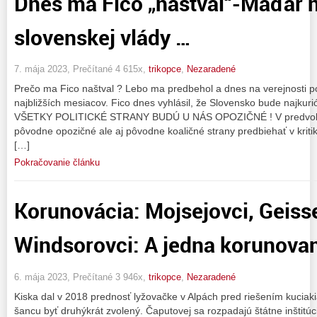
Dnes ma Fico „naštval“-Maďar n
slovenskej vlády …
7. mája 2023, Prečítané 4 615x,
trikopce
,
Nezaradené
Prečo ma Fico naštval ? Lebo ma predbehol a dnes na verejnosti po
najbližších mesiacov. Fico dnes vyhlásil, že Slovensko bude najkuri
VŠETKY POLITICKÉ STRANY BUDÚ U NÁS OPOZIČNÉ ! V predvoleb
pôvodne opozičné ale aj pôvodne koaličné strany predbiehať v kritik
[…]
Pokračovanie článku
Korunovácia: Mojsejovci, Geiss
Windsorovci: A jedna korunova
6. mája 2023, Prečítané 3 946x,
trikopce
,
Nezaradené
Kiska dal v 2018 prednosť lyžovačke v Alpách pred riešením kuciakiá
šancu byť druhýkrát zvolený. Čaputovej sa rozpadajú štátne inštitú