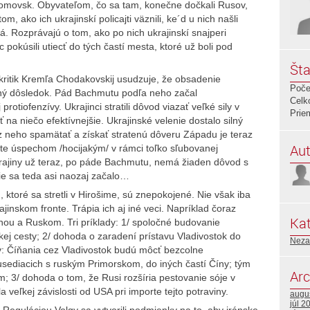
ťomovsk. Obyvateľom, čo sa tam, konečne dočkali Rusov,
m, ako ich ukrajinskí policajti väznili, ke´d u nich našli
. Rozprávajú o tom, ako po nich ukrajinskí snajperi
c pokúsili utiecť do tých častí mesta, ktoré už boli pod
Šta
tý kritik Kremľa Chodakovskij usudzuje, že obsadenie
Poče
ný dôsledok. Pád Bachmutu podľa neho začal
Celk
protiofenzívy. Ukrajinci stratili dôvod viazať veľké sily v
Prie
 na niečo efektívnejšie. Ukrajinské velenie dostalo silný
z neho spamätať a získať stratenú dôveru Západu je teraz
Aut
te úspechom /hocijakým/ v rámci toľko sľubovanej
Ukrajiny už teraz, po páde Bachmutu, nemá žiaden dôvod s
ie sa teda asi naozaj začalo…
 ktoré sa stretli v Hirošime, sú znepokojené. Nie však iba
jinskom fronte. Trápia ich aj iné veci. Napríklad čoraz
Kat
ou a Ruskom. Tri príklady: 1/ spoločné budovanie
kej cesty; 2/ dohoda o zaradení prístavu Vladivostok do
Neza
v: Číňania cez Vladivostok budú môcť bezcolne
susediacich s ruským Primorskom, do iných častí Číny; tým
Arc
m; 3/ dohoda o tom, že Rusi rozšíria pestovanie sóje v
veľkej závislosti od USA pri importe tejto potraviny.
augu
júl 2
 Reguláciou Volgy sa vytvorili podmienky na to, aby iránske