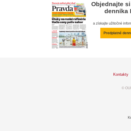
Objednajte si
denníka 
a získajte užitočné inf
Predplatné denn
Kontakty
© OUR
K