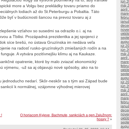
jún 
spické more a Volgu bez prekládky tovaru priamo do
máj 
apríl
ciálnych lodiach až do St.Peterburgu a Pobaltia. Táto
mare
že byť v budúcnosti šancou na prevoz tovaru aj z
febr
janu
dece
nove
lepšenie vzťahov so susedmi sa odrazilo o.i. aj na
októ
ou a Tbilisi. Prozápadná prezidentka a jej spojenci z
sept
augu
k síce brešú, no ústava Gruzínska im nedáva veľa
júl 2
spojenie na radosť rusko-gruzínskych zmiešaných rodín a na
jún 
 funguje. A vytvára pozitívnejšiu klímu aj na Kaukaze.
máj 
apríl
 sankčné opatrenie, ktoré by malo zviazať ekonomický
mare
febr
ú výmenu, -už sa aj objavujú nové spôsoby, ako na to
októ
sept
augu
u jednoducho nedarí. Skôr-neskôr sa s tým asi Západ bude
júl 2
jún 
 a sankcií k normálnej, vzájomne výhodnej mierovej
máj 
apríl
mare
febr
janu
dece
nove
 !
O horiacom Kyjeve, Bachmute, sankciách a gen.Zalužnom:
októ
hoaxy ?
»
sept
augu