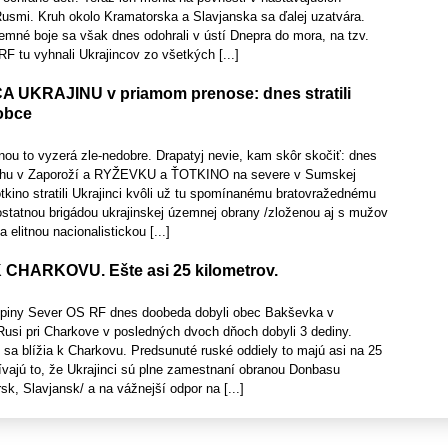
Rusmi. Kruh okolo Kramatorska a Slavjanska sa ďalej uzatvára.
emné boje sa však dnes odohrali v ústí Dnepra do mora, na tzv.
F tu vyhnali Ukrajincov zo všetkých [...]
A UKRAJINU v priamom prenose: dnes stratili
obce
ou to vyzerá zle-nedobre. Drapatyj nevie, kam skôr skočiť: dnes
juhu v Zaporoží a RYŽEVKU a ŤOTKINO na severe v Sumskej
tkino stratili Ukrajinci kvôli už tu spomínanému bratovražednému
statnou brigádou ukrajinskej územnej obrany /zloženou aj s mužov
elitnou nacionalistickou [...]
K CHARKOVU. Ešte asi 25 kilometrov.
kupiny Sever OS RF dnes doobeda dobyli obec Bakševka v
Rusi pri Charkove v posledných dvoch dňoch dobyli 3 dediny.
sa blížia k Charkovu. Predsunuté ruské oddiely to majú asi na 25
ívajú to, že Ukrajinci sú plne zamestnaní obranou Donbasu
k, Slavjansk/ a na vážnejší odpor na [...]