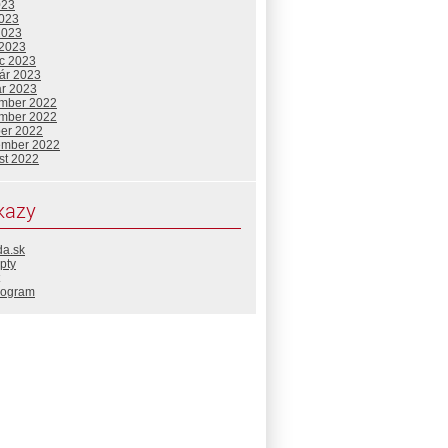
023
2023
2023
 2023
c 2023
uár 2023
ár 2023
mber 2022
mber 2022
ber 2022
ember 2022
st 2022
kazy
da.sk
pty
rogram