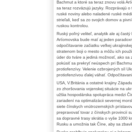
Bachmut a ktoré sa teraz znovu volá Ar
sa teraz rozväzujú jazyky. Rozprávajú o to
ruské noviny alebo naladené ruské médiá
strieľali, keď sa zo svojich domov a pivní
ruskou kontrolou.
Ruský poľný veliteľ, analytik ale aj čas
Arťomovska bude mať aj jeden paradox
odpočítavanie začiatku veľkej ukrajinskej 
stratenom boji o mesto a môžu ich použiť
úder do tváre a jediná možnosť, ako sa 
pokúsiť sa prekryť neúspech pri Bachmu
protiofenzívy. Velenie ozbrojených síl 
protiofenzívou ďalej váhať. Odpočítavan
USA, V.Británia a ostatné krajiny Západu,
zo zhoršovania vojenskej situácie na ukra
užšia hospodárska spolupráca medzi Čín
zariadení na optimalizácii severnej mors
siete čínskych vnútrozemských prístavo
prepravovať tovar z čínskych provincií 
sa dopravné trasy skrátia o vyše 1000 k
Rusku a umožnia tak Číne, aby sa zbavila 
Rusko prehlbuje spoluprácu aj s Iránom.