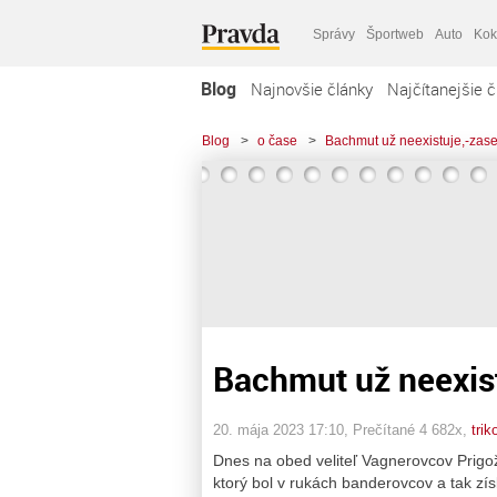
Správy
Športweb
Auto
Kok
Blog
Najnovšie články
Najčítanejšie č
Blog
>
o čase
>
Bachmut už neexistuje,-zase
Bachmut už neexist
20. mája 2023 17:10
, Prečítané 4 682x,
trik
Dnes na obed veliteľ Vagnerovcov Prigož
ktorý bol v rukách banderovcov a tak získ