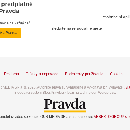
 predplatné
Pravda
stiahnite si ap
ormácie na každý deň
sledujte naše sociálne siete
íka Pravda
Reklama
Otázky a odpovede
Podmienky používania
Cookies
 MEDIA SR a. s. 2026. Autorské práva sú vyhradené a vykonáva ich vydavateľ,
via
Blogovací systém Blog.Pravda.sk beží na technológií Wordpress.
ompletný video servis pre OUR MEDIA SR a.s. zabezpečuje
ARBERTO GROUP s.r.