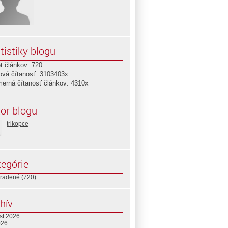
tistiky blogu
t článkov: 720
ová čítanosť: 3103403x
merná čítanosť článkov: 4310x
or blogu
trikopce
egórie
radené
(720)
hív
st 2026
026