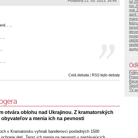
Posledný 21. 05. 2023, 16:44
júl 2
jún 
máj 
apríl
mare
febr
... ...
janu
dece
nove
...
októ
sept
augu
..
 ...
Od
Fotky
Celá debata
|
RSS tejto debaty
Prav
Rece
Šport
TV p
logera
otvára oblohu nad Ukrajinou. Z kramatorských
 obyvateľov a menia ich na pevnosti
och v Kramatorsku vyhnali banderovci posledných 1500
i ochrane detí. Teraz ich menia na pevnosti v nastávajúcich