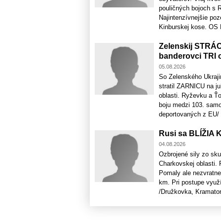
pouličných bojoch s 
Najintenzívnejšie poz
Kinburskej kose. OS R
Zelenskij STRÁC
banderovci TRI 
05.08.2026
So Zelenského Ukrajin
stratil ZARNICU na 
oblasti. Ryževku a Ťo
boju medzi 103. samo
deportovaných z EU/ a 
Rusi sa BLÍŽIA 
04.08.2026
Ozbrojené sily zo s
Charkovskej oblasti. 
Pomaly ale nezvratne 
km. Pri postupe využ
/Družkovka, Kramators