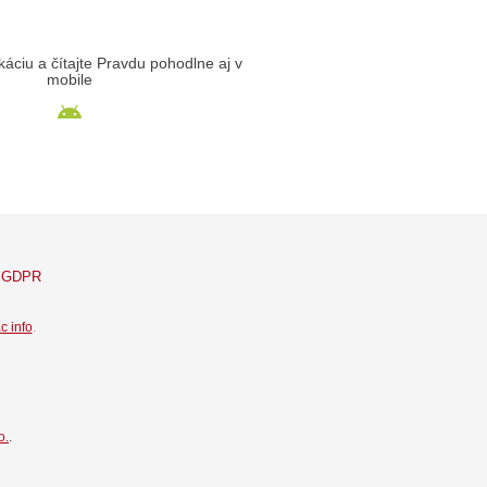
likáciu a čítajte Pravdu pohodlne aj v
mobile
GDPR
c info
.
o.
.