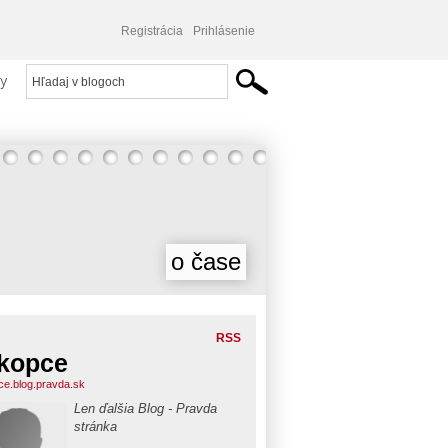
Registrácia
Prihlásenie
y
o čase
RSS
ikopce
pce.blog.pravda.sk
Len ďalšia Blog - Pravda
stránka