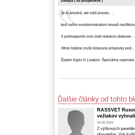
Debata ( 50 príspevkov )
Je to amutné, ale máš pravdu. ...
keď našim eurodemokratom nevadí nacifikované
S prekvapením som zistil redukciu diskusie -... 
Afmin totálne zrušil diskusné príspevky pod... .
Žiaden Kyjev či Lisabon. Špeciálna vojenská...
Ďalšie články od tohto b
RASSVET Rusom 
vežiakov vyhnali
06.08.2026
Z výškových panelák
obyvateľov. Vraj kvôl