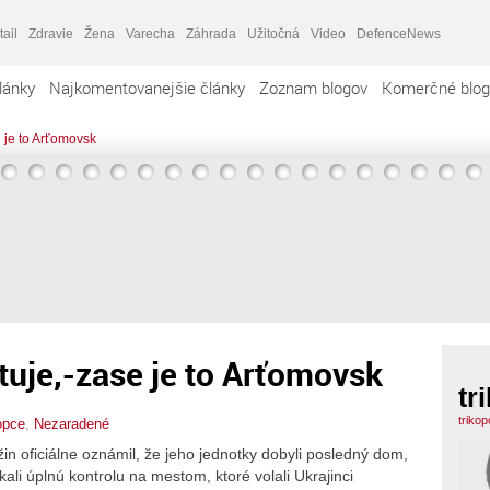
tail
Zdravie
Žena
Varecha
Záhrada
Užitočná
Video
DefenceNews
lánky
Najkomentovanejšie články
Zoznam blogov
Komerčné blog
 je to Arťomovsk
uje,-zase je to Arťomovsk
tr
triko
opce
,
Nezaradené
in oficiálne oznámil, že jeho jednotky dobyli posledný dom,
ali úplnú kontrolu na mestom, ktoré volali Ukrajinci