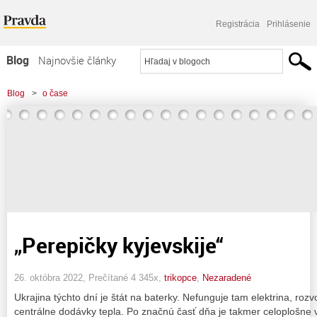
Registrácia
Prihlásenie
Blog
Najnovšie články
Najčítanejšie články
Blog
>
o čase
Najkomentovanejšie články
Zoznam blogov
Komerčné blogy
„Perepičky kyjevskije“
26. októbra 2022, Prečítané 4 345x,
trikopce
,
Nezaradené
Ukrajina týchto dní je štát na baterky. Nefunguje tam elektrina, roz
centrálne dodávky tepla. Po značnú časť dňa je takmer celoplošne