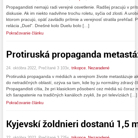
Propagandisti nemajú radi verejné osvetlenie. Radšej pracujú v príto
diskusie. Ak im niekto nadvihne trochu roletu, syčia od zlosti. A urob
ktorom pracujú, opäť zavládlo prítmie a verejnosť stratila prehľad. P
relácia „Duel“. Dnešné kolo Duelu bolo […]
Pokračovanie článku
Protiruská propaganda metastá
24. októbra 2022, Prečítané 3 103x,
trikopce
,
Nezaradené
Protiruská propaganda v médiách a verejnom živote metastázuje ak
do netradičných oblastí, ozýva sa tam, kde by ju normálny zdravý č
Propagandisti cítia, že pri klasickom pôsobení cez médiá sú čoraz m
ich šarapatenie na tradičných kanáloch zvykli, že pri televíziách […]
Pokračovanie článku
Kyjevskí žoldnieri dostanú 1,5
22. októbra 2022, Prečítané 3 725x,
trikopce
,
Nezaradené