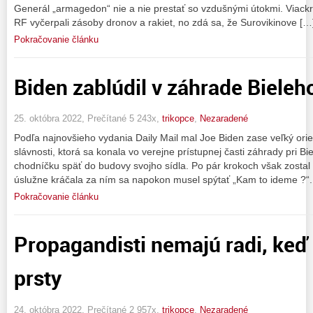
Generál „armagedon“ nie a nie prestať so vzdušnými útokmi. Viack
RF vyčerpali zásoby dronov a rakiet, no zdá sa, že Surovikinove […
Pokračovanie článku
Biden zablúdil v záhrade Biele
25. októbra 2022, Prečítané 5 243x,
trikopce
,
Nezaradené
Podľa najnovšieho vydania Daily Mail mal Joe Biden zase veľký ori
slávnosti, ktorá sa konala vo verejne prístupnej časti záhrady pri 
chodníčku späť do budovy svojho sídla. Po pár krokoch však zostal
úslužne kráčala za ním sa napokon musel spýtať „Kam to ideme ?“.
Pokračovanie článku
Propagandisti nemajú radi, keď 
prsty
24. októbra 2022, Prečítané 2 957x,
trikopce
,
Nezaradené