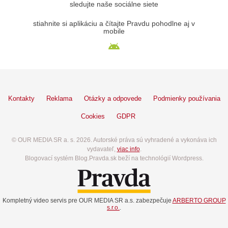
sledujte naše sociálne siete
stiahnite si aplikáciu a čítajte Pravdu pohodlne aj v
mobile
Kontakty
Reklama
Otázky a odpovede
Podmienky používania
Cookies
GDPR
© OUR MEDIA SR a. s. 2026. Autorské práva sú vyhradené a vykonáva ich
vydavateľ,
viac info
.
Blogovací systém Blog.Pravda.sk beží na technológií Wordpress.
Kompletný video servis pre OUR MEDIA SR a.s. zabezpečuje
ARBERTO GROUP
s.r.o.
.