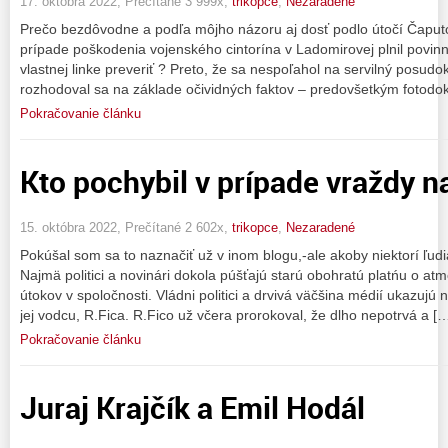
17. októbra 2022, Prečítané 3 999x,
trikopce
,
Nezaradené
Prečo bezdôvodne a podľa môjho názoru aj dosť podlo útočí Čaputov
prípade poškodenia vojenského cintorína v Ladomirovej plnil povinno
vlastnej linke preveriť ? Preto, že sa nespoľahol na servilný posu
rozhodoval sa na základe očividných faktov – predovšetkým fotod
Pokračovanie článku
Kto pochybil v prípade vraždy 
15. októbra 2022, Prečítané 2 602x,
trikopce
,
Nezaradené
Pokúšal som sa to naznačiť už v inom blogu,-ale akoby niektorí ľudi
Najmä politici a novinári dokola púšťajú starú obohratú platńu o atmo
útokov v spoločnosti. Vládni politici a drvivá väčšina médií ukazu
jej vodcu, R.Fica. R.Fico už včera prorokoval, že dlho nepotrvá a [
Pokračovanie článku
Juraj Krajčík a Emil Hodál