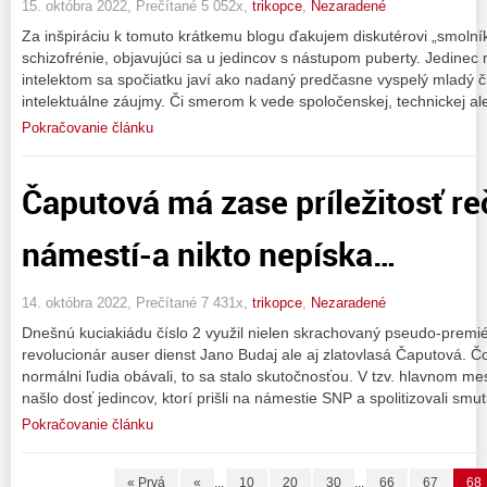
15. októbra 2022, Prečítané 5 052x,
trikopce
,
Nezaradené
Za inšpiráciu k tomuto krátkemu blogu ďakujem diskutérovi „smolník
schizofrénie, objavujúci sa u jedincov s nástupom puberty. Jedinec
intelektom sa spočiatku javí ako nadaný predčasne vyspelý mladý 
intelektuálne záujmy. Či smerom k vede spoločenskej, technickej al
Pokračovanie článku
Čaputová má zase príležitosť re
námestí-a nikto nepíska…
14. októbra 2022, Prečítané 7 431x,
trikopce
,
Nezaradené
Dnešnú kuciakiádu číslo 2 využil nielen skrachovaný pseudo-premié
revolucionár auser dienst Jano Budaj ale aj zlatovlasá Čaputová. Č
normálni ľudia obávali, to sa stalo skutočnosťou. V tzv. hlavnom me
našlo dosť jedincov, ktorí prišli na námestie SNP a spolitizovali smu
Pokračovanie článku
« Prvá
«
...
10
20
30
...
66
67
68