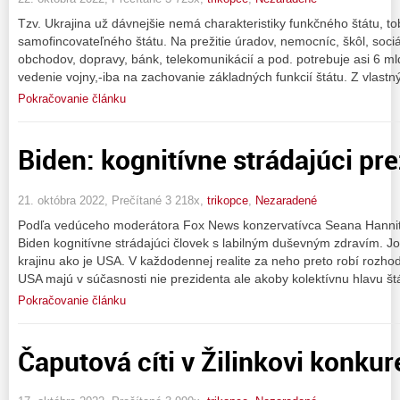
Tzv. Ukrajina už dávnejšie nemá charakteristiky funkčného štátu, 
samofincovateľného štátu. Na prežitie úradov, nemocníc, škôl, soc
obchodov, dopravy, bánk, telekomunikácií a pod. potrebuje asi 6 ml
vedenie vojny,-iba na zachovanie základných funkcií štátu. Z vlastný
Pokračovanie článku
Biden: kognitívne strádajúci pr
21. októbra 2022, Prečítané 3 218x,
trikopce
,
Nezaradené
Podľa vedúceho moderátora Fox News konzervatívca Seana Hannity
Biden kognitívne strádajúci človek s labilným duševným zdravím. Jo
krajinu ako je USA. V každodennej realite za neho preto robí rozhod
USA majú v súčasnosti nie prezidenta ale akoby kolektívnu hlavu š
Pokračovanie článku
Čaputová cíti v Žilinkovi konkur