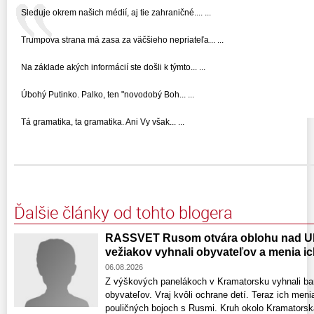
Sleduje okrem našich médií, aj tie zahraničné.... ...
Trumpova strana má zasa za väčšieho nepriateľa... ...
Na základe akých informácií ste došli k týmto... ...
Úbohý Putinko. Palko, ten "novodobý Boh... ...
Tá gramatika, ta gramatika. Ani Vy však... ...
Ďalšie články od tohto blogera
RASSVET Rusom otvára oblohu nad Uk
vežiakov vyhnali obyvateľov a menia ic
06.08.2026
Z výškových panelákoch v Kramatorsku vyhnali ba
obyvateľov. Vraj kvôli ochrane detí. Teraz ich meni
pouličných bojoch s Rusmi. Kruh okolo Kramatorska