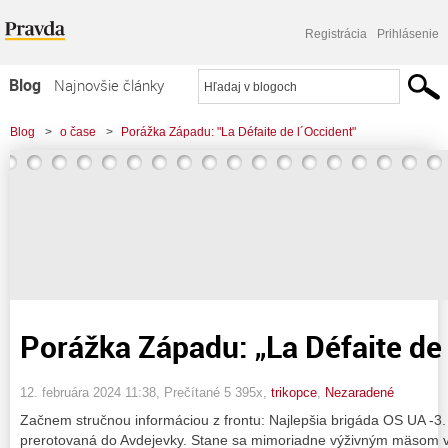
Registrácia
Prihlásenie
Blog
Najnovšie články
Najčítanejšie články
Blog
>
o čase
>
Porážka Západu: "La Défaite de l´Occident"
Najkomentovanejšie články
Zoznam blogov
Komerčné blogy
Porážka Západu: „La Défaite de
12. februára 2024 11:38
, Prečítané 5 395x,
trikopce
,
Nezaradené
Začnem stručnou informáciou z frontu: Najlepšia brigáda OS UA -3.
prerotovaná do Avdejevky. Stane sa mimoriadne výživným mäsom 