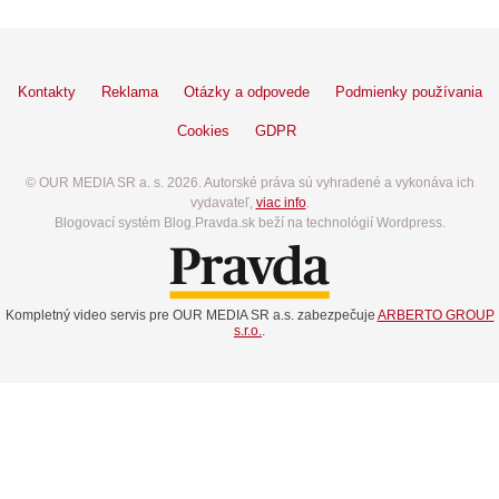
Kontakty
Reklama
Otázky a odpovede
Podmienky používania
Cookies
GDPR
© OUR MEDIA SR a. s. 2026. Autorské práva sú vyhradené a vykonáva ich
vydavateľ,
viac info
.
Blogovací systém Blog.Pravda.sk beží na technológií Wordpress.
Kompletný video servis pre OUR MEDIA SR a.s. zabezpečuje
ARBERTO GROUP
s.r.o.
.