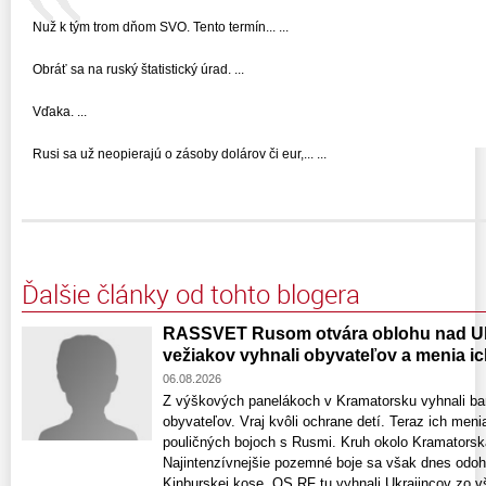
Nuž k tým trom dňom SVO. Tento termín... ...
Obráť sa na ruský štatistický úrad. ...
Vďaka. ...
Rusi sa už neopierajú o zásoby dolárov či eur,... ...
Ďalšie články od tohto blogera
RASSVET Rusom otvára oblohu nad Uk
vežiakov vyhnali obyvateľov a menia ic
06.08.2026
Z výškových panelákoch v Kramatorsku vyhnali ba
obyvateľov. Vraj kvôli ochrane detí. Teraz ich meni
pouličných bojoch s Rusmi. Kruh okolo Kramatorska
Najintenzívnejšie pozemné boje sa však dnes odohr
Kinburskej kose. OS RF tu vyhnali Ukrajincov zo vš