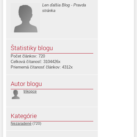
Len ďalšia Blog - Pravda
stránka
Štatistiky blogu
Počet článkov: 720
Celková čítanosť: 3104426x
Priemerná čítanosť článkov: 4312x
Autor blogu
trikopce
Kategórie
Nezaradené
(720)