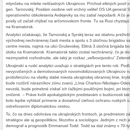
mlynčeku na mletie nešťastných Ukrajincov. Príchod elitných posíl o
gen. Tarnovskij. Posilám osobne velí vrchný veliteľ OS UA generál S
operatívneho obkolesenia Avdejevky sa mu zatiaľ nepodarili. A čo j
posily už začali chýbať na arťomovskom fronte. Tu sa Rusi chystaj
na Kramatorsk.
Analytici očakávajú, že Tarnovskij a Syrskij teraz asi stiahnu preživ
východnej nechránenej časti mesta a spolu s 3.útočnou brigádou 
centre mesta, najmä na ulici Gruševskej. Elitná 3.útočná brigáda bol
útoku na Kramatorsk. Kramatorsk takto zostal nechránený, čo je do
nezmyselné rozhodnutie, ale taký je rozkaz „veľkovojvodcu“ Zelens
Ukrajinskí a ruskí analytici uvažujú o stratégiách pre tento rok. Po
nevycvičených a demotivovaných novomobilizovaných Ukrajincov na
protiofenzívu na všetky slabé miesta ukrajinskej obrannej línie, kry
bude rozšíriť nárazníkov zónu zvanú „Línia Charkov-Nikolajev-Ode
nevzdá, bude potrebné získať ich ťažkými pouličnými bojmi, pri kt
zničené. – Práve kvôli apokalyptickým predstavám o budúcnosti tak
bolo lepšie vyhlásiť prímerie a dosiahnuť cieľovú ochranu ruských 
ostreľovaním diplomatickou cestou.
To, čo sa dnes odohráva na ukrajinských frontoch, je predmetom z
stratégov ale aj geopolitikov, filozofov a sociológov. Jedným z nich je
demograf a prognostik Emmanuel Todd. Todd sa stal známy v 70-ty