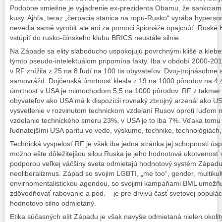
Podobne smiešne je vyjadrenie ex-prezidenta Obamu, že sankciami
kusy. Ajhľa, teraz „čerpacia stanica na ropu-Rusko“ vyrába hyperson
nevedia samé vyrobiť ale ani za pomoci špionáže opajcnúť. Ruské 
vstúpiť do rusko-čínskeho klubu BRICS neustále silnie.
Na Západe sa elity slaboducho uspokojujú povrchnými klišé a klebe
týmto pseudo-intelektuálom pripomína fakty. Iba v období 2000-20
v RF znížila z 25 na 8 ľudí na 100 tis.obyvateľov. Dvoj-trojnásobne s
samovrážd. Dojčenská úmrtnosť klesla z 19 na 1000 pôrodov na 4,
úmrtnosť v USA je mimochodom 5,5 na 1000 pôrodov. RF z takmer
obyvateľov ako USA má k dispozícii rovnaký zbrojný arzenál ako US
vysvetlenie v rozvinutom technickom vzdelaní Rusov oproti ľuďom
vzdelanie technického smeru 23%, v USA je to iba 7%. Vďaka tomu 
ľudnatejšími USA paritu vo vede, výskume, technike, technológiách,
Technická vyspelosť RF je však iba jedna stránka jej schopnosti ús
možno ešte dôležitejšou silou Ruska je jeho hodnotová ukotvenosť v
podporou veľkej väčšiny sveta odmietajú hodnotový systém Západu, 
neoliberalizmus. Západ so svojim LGBTI, „me too“, gender, multikul
envirnomentalistickou agendou, so svojimi kampaňami BML umožňu
zdôvodňovať rabovanie a pod. – je pre drvivú časť svetovej populác
hodnotovo silno odmietaný.
Etika súčasných elít Západu je však navyše odmietaná nielen okolit