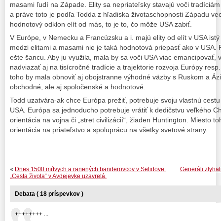
masami ľudí na Západe. Elity sa nepriateľsky stavajú voči tradíciá
a práve toto je podľa Todda z hľadiska životaschopnosti Západu ve
hodnotový odklon elít od más, to je to, čo môže USA zabiť.
V Európe, v Nemecku a Francúzsku a i. majú elity od elít v USA ist
medzi elitami a masami nie je taká hodnotová priepasť ako v USA.
ešte šancu. Aby ju využila, mala by sa voči USA viac emancipovať, v
nadviazať aj na tisícročné tradície a trajektorie rozvoja Európy resp
toho by mala obnoviť aj obojstranne výhodné väzby s Ruskom a Áz
obchodné, ale aj spoločenské a hodnotové.
Todd uzatvára-ak chce Európa prežiť, potrebuje svoju vlastnú cestu
USA. Európa sa jednoducho potrebuje vrátiť k dedičstvu veľkého Ch
orientácia na vojna či „stret civilizácií“, žiaden Huntington. Miesto t
orientácia na priateľstvo a spoluprácu na všetky svetové strany.
«
Dnes 1500 mŕtvych a ranených banderovcov v Selidove.
Generáli zlyha
„Cesta života“ v Avdejevke uzavretá.
Debata ( 18 príspevkov )
++++++++ ...