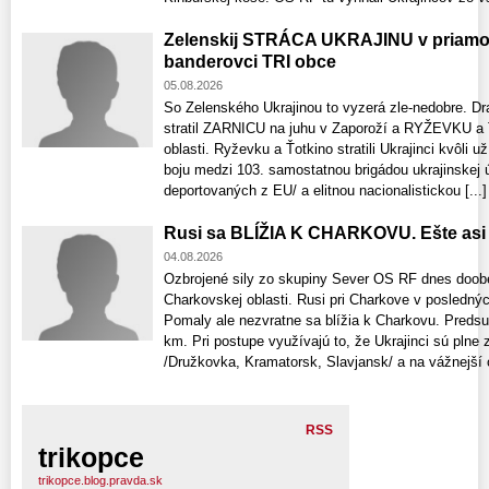
Zelenskij STRÁCA UKRAJINU v priamom 
banderovci TRI obce
05.08.2026
So Zelenského Ukrajinou to vyzerá zle-nedobre. Dr
stratil ZARNICU na juhu v Zaporoží a RYŽEVKU 
oblasti. Ryževku a Ťotkino stratili Ukrajinci kvôl
boju medzi 103. samostatnou brigádou ukrajinskej
deportovaných z EU/ a elitnou nacionalistickou [...]
Rusi sa BLÍŽIA K CHARKOVU. Ešte asi 
04.08.2026
Ozbrojené sily zo skupiny Sever OS RF dnes doob
Charkovskej oblasti. Rusi pri Charkove v posledný
Pomaly ale nezvratne sa blížia k Charkovu. Predsu
km. Pri postupe využívajú to, že Ukrajinci sú pln
/Družkovka, Kramatorsk, Slavjansk/ a na vážnejší o
RSS
trikopce
trikopce.blog.pravda.sk