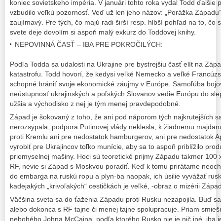
koniec sovietskeho impéria. V januári tohto roka vydal Todd ďalšie 
vzbudilo veľkú pozornosť. Veď už len jeho názov: „Porážka Západu
zaujímavý. Pre tých, čo majú radi širší resp. hlbší pohľad na to, čo 
svete deje dovolím si aspoň malý exkurz do Toddovej knihy.
NEPOVINNÁ ČASŤ – IBA PRE POKROČILÝCH:
Podľa Todda sa udalosti na Ukrajine pre bystrejšiu časť elít na Zá
katastrofu. Todd hovorí, že kedysi veľké Nemecko a veľké Francúz
schopné brániť svoje ekonomické záujmy v Európe. Samoľúba bojovn
neústupnosť ukrajinských a poľských Slovanov vedie Európu do slepe
užšia a východisko z nej je tým menej pravdepodobné.
Západ je šokovaný z toho, že ani pod náporom tých najkrutejších 
nerozsypala, podpora Putinovej vlády neklesla, k žiadnemu majdanu
proti Kremlu ani pre nedostatok hamburgerov, ani pre nedostatok 
vyrobiť pre Ukrajincov toľko munície, aby sa to aspoň priblížilo prod
priemyselnej mašiny. Hoci sú teoretické prijmy Západu takmer 100 x
RF, nevie si Západ s Moskvou poradiť. Keď k tomu prirátame neocho
do embarga na ruskú ropu a plyn-ba naopak, ich úsilie vyvážať rus
kadejakých „krivoľakých“ cestičkách je veľké, -obraz o mizérii Západ
Väčšina sveta sa do ťaženia Západu proti Rusku nezapojila. Buď sa 
alebo dokonca s RF tajne či menej tajne spolupracuje. Priam smiešn
nebohého Johna McCaina, podľa ktorého Rusko nie je nič iné, iba 