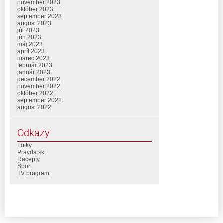
november 2023
október 2023
september 2023
august 2023
júl 2023
jún 2023
máj 2023
apríl 2023
marec 2023
február 2023
január 2023
december 2022
november 2022
október 2022
september 2022
august 2022
Odkazy
Fotky
Pravda.sk
Recepty
Šport
TV program