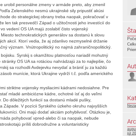
 že urobil personálne zmeny v armáde preto, aby zmenil
Podľa Zelenského nesmú ukrajinské sily pripustiť akúsi
chode do strategickej obrany treba naopak, pokračovať v
e len tak presvedčí Západ o užitočnosti jeho investícií do
vo vedení OS UA majú zoslabiť čisto vojenský
Šta
. Miesto technokratických generálov sa dostanú k slovu
Poče
ojich akcií. Ktorí vedia, že aj zdanlivo nezmyselné držanie
Celk
ačný význam. Vnútropolitický no najmä zahraničnopolitický.
Prie
 bojisku. Syrskij s okamžitou platnosťou nariadil mohutný
é stránky OS UA sa rotáciou nahrádzajú za to najlepšie, čo
Aut
yrskij sa rozhodli Avdejevku nevydať a brániť ju za každú
zásob munície, ktorá Ukrajine vydrží t.č. podľa amerického
arými striktne vojensky mysliacimi kádrami nedosiahne. Pre
stať mladé ambiciózne kádre, ochotné ísť aj do veľmi
Kat
 Do dôležitých funkcií sa dostanú mladé pušky,
a Západe. V pozícii Syrského úzkeho okruhu najvyšších
Neza
plukovníci. Oni majú dodať akciám pohyblivosť. Otázkou je,
armáda pohybovať vpred-alebo či sa naopak, nebude
Arc
troskotajú príliš dobrodružne a voluntaristicky
augu
júl 2