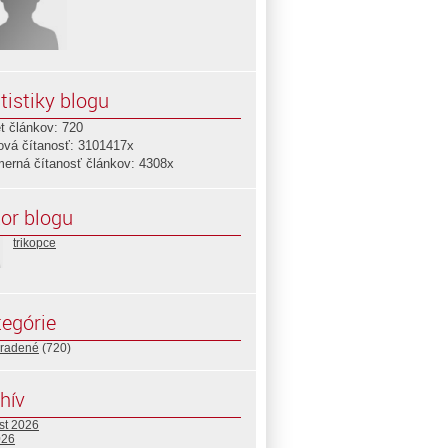
tistiky blogu
t článkov: 720
ová čítanosť: 3101417x
merná čítanosť článkov: 4308x
or blogu
trikopce
egórie
radené
(720)
hív
st 2026
026