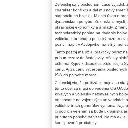
Zelenskij sa v poslednom čase vyjadril,
charakter konfliktu a dal mu nový smer. 
stagnáciu na bojisku. Miesto úvah o pre
dynamickom pohybe. Zelenskij si myslí, ž
ukrajinskej ekonomiky a armády. Zmeny 
technokratický pohľad na riadenie bojov
velitelia, ktorí chápu politický rozmer sv
pozícií napr. v Avdejevke má silný motiv
Tento postoj má už aj praktický odraz na
prísun rezerv do Avdejevky. Všetky slab
ešte má Kyjev k dispozícii. Zelenskij a S
cenu. Aj za cenu vyčerpania posledných 
ISW do polovice marca.
Zelenskij vie, že politizáciu bojov so st
tento účel sa majú do vedenia OS UA do
krvavých a vojensky nezmyselných bojov.
odchované na vojenských univerzitách n
veliteľov troch generálov vymenia traja 
či pod ich velením sa bude ukrajinská 
prinútená pohybovať vzad. Najmä ak jej s
koncipované protiútoky.