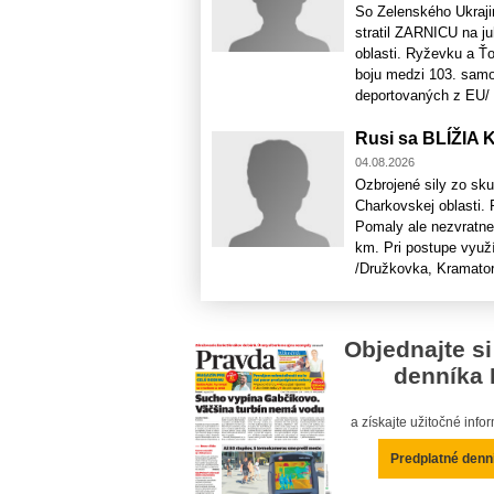
So Zelenského Ukrajin
stratil ZARNICU na 
oblasti. Ryževku a Ťo
boju medzi 103. samo
deportovaných z EU/ a 
Rusi sa BLÍŽIA 
04.08.2026
Ozbrojené sily zo s
Charkovskej oblasti. 
Pomaly ale nezvratne 
km. Pri postupe využ
/Družkovka, Kramators
Objednajte si
denníka 
a získajte užitočné inf
Predplatné denn