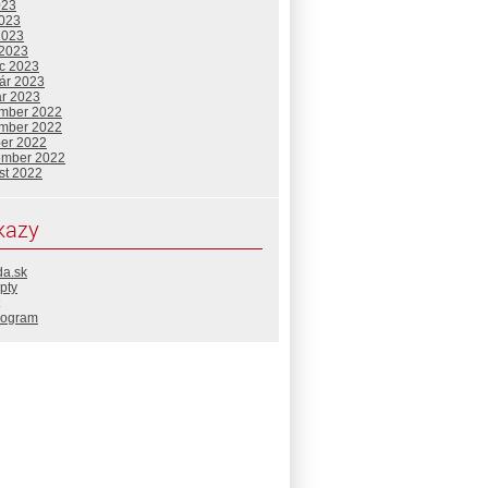
023
2023
2023
 2023
c 2023
uár 2023
ár 2023
mber 2022
mber 2022
ber 2022
ember 2022
st 2022
kazy
da.sk
pty
rogram