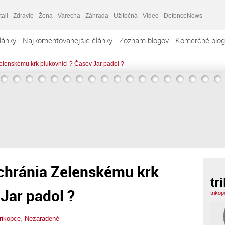
tail
Zdravie
Žena
Varecha
Záhrada
Užitočná
Video
DefenceNews
lánky
Najkomentovanejšie články
Zoznam blogov
Komerčné blog
Zelenskému krk plukovníci ? Časov Jar padol ?
achránia Zelenskému krk
tr
 Jar padol ?
triko
trikopce
,
Nezaradené