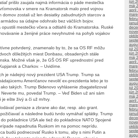
jún 
zatiaľ prišlo zaujala najmä informácia o páde mestečka
máj 
Arťomovska v smere na Kramatorsk malo pred vojnou
apríl
ch domov zostali už len desiatky zabudnutých starcov a
mare
febr
 armádou sa údajne odohralo bez väčších bojov.
janu
a opustili mestečko včera a odtiahli do Kramatorska. Ruské
dece
nove
ínovávanie a ženijné práce nevyhnutné na pohyb vojakov
októ
sept
augu
itívne potvrdený, znamenalo by to, že sa OS RF môžu
júl 2
jún 
dvoch dôležitých miest Donbasu, obsadených stále
máj 
anska. Možné však je, že GŠ OS RF uprednostní pred
apríl
 Kupjansk a Charkov. – Uvidíme.
mare
febr
och je nádejný nový prezident USA Trump. Trump sa
októ
sept
bádajúcemu Američanov nevoliť ex-prezidenta lebo je to
augu
 ako takých. Trump Bidenovo vyhlásenie zbagatelizoval
júl 2
jún 
 – Neverte mu, povedal Trump. – Veď Biden už ani sám
máj 
 je ešte živý a či už mŕtvy.
apríl
mare
odávať peniaze a zbrane ako dar, resp. ako grant.
febr
 požičiavať a následne budú tvrdo vymáhať splátky. Trump
janu
dece
mi do pokladnice USA ale tiež do pokladnice NATO Spojené
nove
 prípade napadnutia Ruskom im na pomoc neprídu.
októ
sept
ca budú podnecovať Rusko k tomu, aby s nimi Putin a
augu