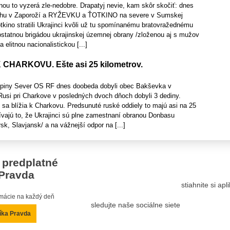
ou to vyzerá zle-nedobre. Drapatyj nevie, kam skôr skočiť: dnes
juhu v Zaporoží a RYŽEVKU a ŤOTKINO na severe v Sumskej
tkino stratili Ukrajinci kvôli už tu spomínanému bratovražednému
statnou brigádou ukrajinskej územnej obrany /zloženou aj s mužov
elitnou nacionalistickou [...]
K CHARKOVU. Ešte asi 25 kilometrov.
kupiny Sever OS RF dnes doobeda dobyli obec Bakševka v
Rusi pri Charkove v posledných dvoch dňoch dobyli 3 dediny.
sa blížia k Charkovu. Predsunuté ruské oddiely to majú asi na 25
ívajú to, že Ukrajinci sú plne zamestnaní obranou Donbasu
k, Slavjansk/ a na vážnejší odpor na [...]
 predplatné
Pravda
stiahnite si ap
ormácie na každý deň
sledujte naše sociálne siete
íka Pravda