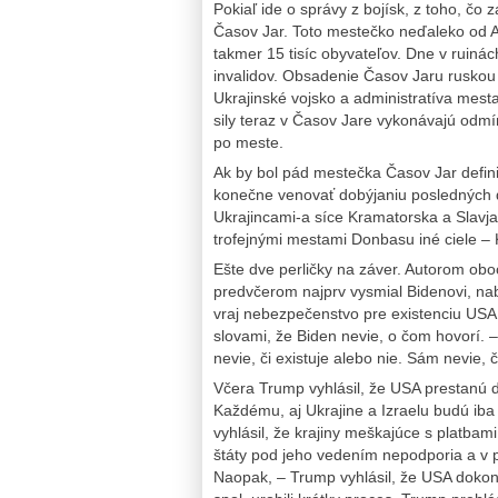
Pokiaľ ide o správy z bojísk, z toho, čo 
Časov Jar. Toto mestečko neďaleko od 
takmer 15 tisíc obyvateľov. Dne v ruiná
invalidov. Obsadenie Časov Jaru ruskou
Ukrajinské vojsko a administratíva mest
sily teraz v Časov Jare vykonávajú odm
po meste.
Ak by bol pád mestečka Časov Jar defin
konečne venovať dobýjaniu posledných 
Ukrajincami-a síce Kramatorska a Slavj
trofejnými mestami Donbasu iné ciele –
Ešte dve perličky na záver. Autorom ob
predvčerom najprv vysmial Bidenovi, na
vraj nebezpečenstvo pre existenciu USA
slovami, že Biden nevie, o čom hovorí.
nevie, či existuje alebo nie. Sám nevie, či
Včera Trump vyhlásil, že USA prestanú d
Každému, aj Ukrajine a Izraelu budú iba
vyhlásil, že krajiny meškajúce s platba
štáty pod jeho vedením nepodporia a v
Naopak, – Trump vyhlásil, že USA dokon