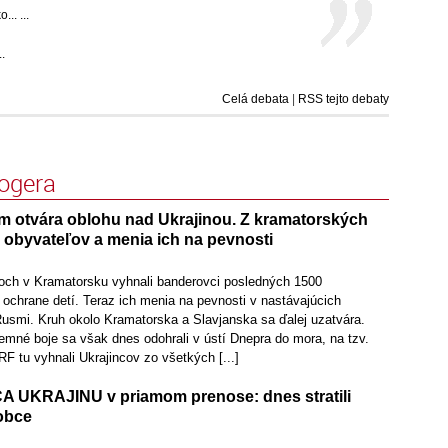
.. ...
..
Celá debata
|
RSS tejto debaty
logera
otvára oblohu nad Ukrajinou. Z kramatorských
 obyvateľov a menia ich na pevnosti
och v Kramatorsku vyhnali banderovci posledných 1500
i ochrane detí. Teraz ich menia na pevnosti v nastávajúcich
Rusmi. Kruh okolo Kramatorska a Slavjanska sa ďalej uzatvára.
emné boje sa však dnes odohrali v ústí Dnepra do mora, na tzv.
F tu vyhnali Ukrajincov zo všetkých [...]
A UKRAJINU v priamom prenose: dnes stratili
obce