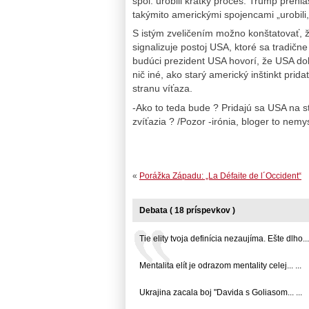
spol. urobili krátky proces. Trump prehl
takýmito americkými spojencami „urobili,
S istým zveličením možno konštatovať, ž
signalizuje postoj USA, ktoré sa tradične
budúci prezident USA hovorí, že USA do
nič iné, ako starý americký inštinkt prid
stranu víťaza.
-Ako to teda bude ? Pridajú sa USA na st
zvíťazia ? /Pozor -irónia, bloger to nem
«
Porážka Západu: „La Défaite de l´Occident“
Debata ( 18 príspevkov )
Tie elity tvoja definícia nezaujíma. Ešte dlho... 
Mentalita elít je odrazom mentality celej... ...
Ukrajina zacala boj "Davida s Goliasom... ...