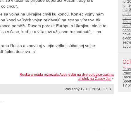
ásil, že v takomto prípade odporučí Rusom, aby si s
júl 2
jún 
 čo chcú“.
máj 
apríl
e sa vojna na Ukrajine chýli ku koncu. Koniec vojny nám
mare
 na konci veľkých vojen pridávajú na stranu víťazov. Ak
febr
konca pomôžu Rusom poraziť Európu a Ukrajinu, nie je to
janu
dece
ať sa v čase, keď je o víťazovi už jasne rozhodnuté, – na
nove
októ
sept
ranu Ruska a znovu aj v tejto veľkej súčasnej vojne
augu
yslí úplne doslova…/.
Od
Fotky
Prav
Ruská armáda rozrezala Avdejevku na dve polovice-začína
Rece
aj útok na Časov Jar
»
Šport
TV p
Posledný 12. 02. 2024, 11:13
...