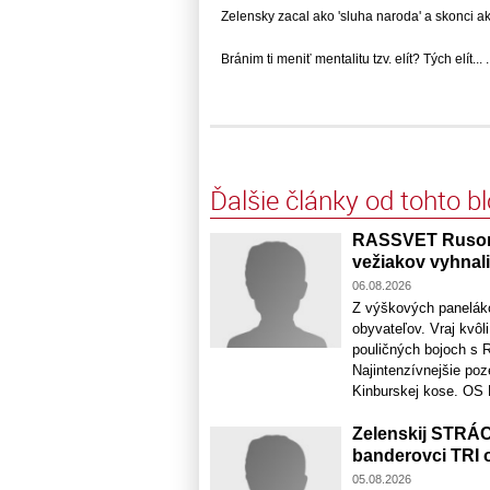
Zelensky zacal ako 'sluha naroda' a skonci ako.
Bránim ti meniť mentalitu tzv. elít? Tých elít... .
Ďalšie články od tohto b
RASSVET Rusom 
vežiakov vyhnali
06.08.2026
Z výškových panelák
obyvateľov. Vraj kvôl
pouličných bojoch s 
Najintenzívnejšie poz
Kinburskej kose. OS R
Zelenskij STRÁC
banderovci TRI 
05.08.2026