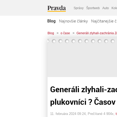
Správy
Športweb
Auto
Kok
Blog
Najnovšie články
Najčítanejšie č
Blog
>
o čase
>
Generáli zlyhali-zachránia 
Generáli zlyhali-z
plukovníci ? Časov
11. februára 2024 09:24
, Prečítané 4 904x,