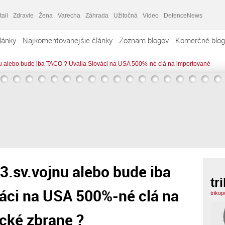
tail
Zdravie
Žena
Varecha
Záhrada
Užitočná
Video
DefenceNews
lánky
Najkomentovanejšie články
Zoznam blogov
Komerčné blog
u alebo bude iba TACO ? Uvalia Slováci na USA 500%-né clá na importované
.sv.vojnu alebo bude iba
tr
váci na USA 500%-né clá na
triko
cké zbrane ?