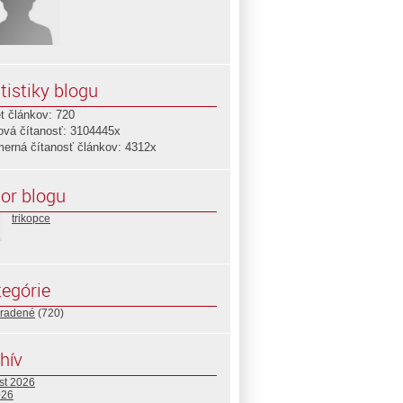
tistiky blogu
t článkov: 720
ová čítanosť: 3104445x
merná čítanosť článkov: 4312x
or blogu
trikopce
egórie
radené
(720)
hív
st 2026
026