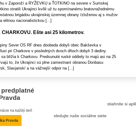
juhu v Zaporoží a RYŽEVKU a ŤOTKINO na severe v Sumskej
tkino stratili Ukrajinci kvôli už tu spomínanému bratovražednému
statnou brigádou ukrajinskej územnej obrany /zloženou aj s mužov
elitnou nacionalistickou [...]
K CHARKOVU. Ešte asi 25 kilometrov.
kupiny Sever OS RF dnes doobeda dobyli obec Bakševka v
Rusi pri Charkove v posledných dvoch dňoch dobyli 3 dediny.
sa blížia k Charkovu. Predsunuté ruské oddiely to majú asi na 25
ívajú to, že Ukrajinci sú plne zamestnaní obranou Donbasu
k, Slavjansk/ a na vážnejší odpor na [...]
 predplatné
Pravda
stiahnite si ap
ormácie na každý deň
sledujte naše sociálne siete
íka Pravda