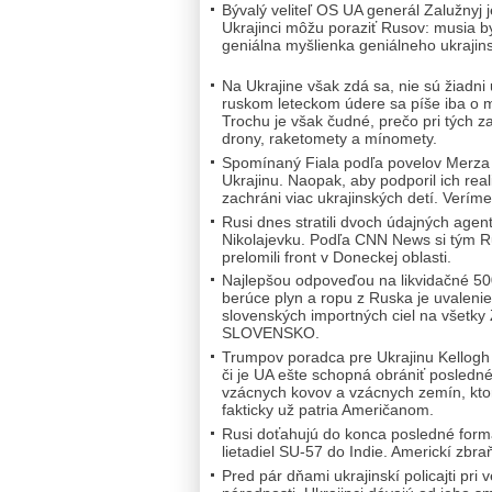
Bývalý veliteľ OS UA generál Zalužnyj j
Ukrajinci môžu poraziť Rusov: musia byť
geniálna myšlienka geniálneho ukrajins
Na Ukrajine však zdá sa, nie sú žiadni u
ruskom leteckom údere sa píše iba o m
Trochu je však čudné, prečo pri tých z
drony, raketomety a mínomety.
Spomínaný Fiala podľa povelov Merza 
Ukrajinu. Naopak, aby podporil ich real
zachráni viac ukrajinských detí. Verím
Rusi dnes stratili dvoch údajných agent
Nikolajevku. Podľa CNN News si tým Rus
prelomili front v Doneckej oblasti.
Najlepšou odpoveďou na likvidačné 500
berúce plyn a ropu z Ruska je uvaleni
slovenských importných ciel na vše
SLOVENSKO.
Trumpov poradca pre Ukrajinu Kellogh o
či je UA ešte schopná obrániť posled
vzácnych kovov a vzácnych zemín, kto
fakticky už patria Američanom.
Rusi doťahujú do konca posledné form
lietadiel SU-57 do Indie. Americkí zbra
Pred pár dňami ukrajinskí policajti pri