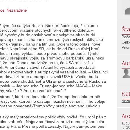
pce
,
Nezaradené
ným, čo sa týka Ruska. Niektorí špekulujú, že Trump
Šta
erovcom, vrátane útočných rakiet dlhého doletu. –
čilé systémy bude obsluhovať a navigovať-ak to budú
Poče
p vraj oznámi i zhabanie zmrazených ruských aktív, ako
Celk
ho“ ukrajinskú baňu na líthium. Okrem toho ohlási nové
Prie
eľov. Napríklad aj na SR, ak bude od Ruska ďalej brať
dnes Trump vyhlási, bude prvou z jeho popudu. Týmto
havú ukrajinskú vojnu za Trumpovu barbarskú ukrajinskú
Aut
že pán Donald nadviaže na to, čo USA robili v 1. a
i, Američania v závetrí Atlantiku vyrábali a predávali
hol v rokovaniach s európskymi vazalmi to isté, – Ukrajinci
redávať zbrane a európski vazali USA to všetko budú
urópa bude chudobnieť a Ukrajina a čiastočne aj Rusko sa
 trosiek. – Jednoducho Trump-jednoducho MAGA – Make
ny, všakže ? Áno, no veď ako ináč ?
Kat
ej strane/, ktorí predpovedajú, že Trump dnes takmer nič
Neza
ezývkou, ktorou ho častujú nežičliví novinári. Tí ho volajú
brazne povedané-Trump vždy pred plánovanou akciou
Arc
nejaký malý protektorátny politik vždy počká, čo urobí pán z
silno zabreše. Najprv sa Ficovi zahrozí nemecký kancelár
augu
ca aj Fiala. Presne podľa zásady: Najprv pán-potom pes !
júl 2