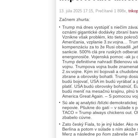
13. júla 2025 17:15
, Prečítané 1 898x,
triko
Začnem zhurta:
Trump má dnes vystúpiť s niečím závaž
oznámi gigantické dodávky zbraní band
Vznikne však problém, kto tieto pokro
Američania, vzplanie 3.sv.vojna… Trum
kompenzáciu za to že Rusi obsadili „je
sankcie. 500% clá pre ruských odberat
energonosiče. Vojenská pomoc -ak ju 
Trump definitívne nahradí Bidenovu vá
vojnu. Trumpova vojna bude znamenať, 
2.sv.vojne. Kým iní bojovali a chudobnel
zbrane a obrovsky bohatli. Trump dosia
budú bojovať, USA im budú vyrábať a p
platiť. USA budú obrovsky bohatnúť, E
budú meniť na mesačnú krajinu, plnú
America Great Again. – S pomocou voj
Sú ale aj analytici /blízki demokratick
nepovie. Pšukne do gatí – v súlade s pr
TACO = Trump always chickens out. O
zbabelo cúvne.
Zato český Fiala, to je iný káder. Ako 
Berlína a potom v súlade s ním akože 
Merz a následne po ňom zabreše na Fi