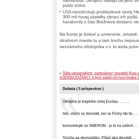
národnosti. Ukrajinci dávajú od jeho sm
puklo srdce.
USA nezošrotujú protitankové strely Hel
300 mil ńovej zásielky zbraní ich pošlú
haraburdy z čias Brežneva dostanú ok
Na fronte je bolesť a umieranie, smútok 
strašnom mieste tu a tam trochu nepou
neznámeho dôstojníka v.v. to azda potvr
«
Šéfa ukrajinských „partizánov“ nezabili Rusi 
AZERBAJDŽANCI. A tých zabili ich noví bratia-U
Debata ( 5 príspevkov )
Ukrajina je tragédia celej Európy......... ...
Isto, všetci sú dezoláti, len vy Ficiny ste tá... ...
konsolidujte so SMEROM - je to na vašich... ..
Trochu sa skonsoliduj. Píšeš ako dezolát. ...