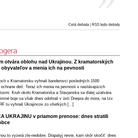
Celá debata
|
RSS tejto debaty
logera
otvára oblohu nad Ukrajinou. Z kramatorských
 obyvateľov a menia ich na pevnosti
och v Kramatorsku vyhnali banderovci posledných 1500
i ochrane detí. Teraz ich menia na pevnosti v nastávajúcich
Rusmi. Kruh okolo Kramatorska a Slavjanska sa ďalej uzatvára.
emné boje sa však dnes odohrali v ústí Dnepra do mora, na tzv.
F tu vyhnali Ukrajincov zo všetkých [...]
A UKRAJINU v priamom prenose: dnes stratili
obce
ou to vyzerá zle-nedobre. Drapatyj nevie, kam skôr skočiť: dnes