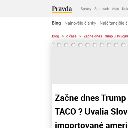
Správy
Športweb
Auto
Kok
Blog
Najnovšie články
Najčítanejšie č
Blog
>
o čase
>
Začne dnes Trump 3.sv.vojn
Začne dnes Trump 3
TACO ? Uvalia Slo
importované ameri