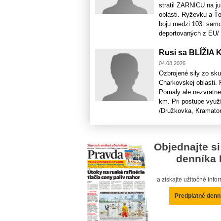
stratil ZARNICU na 
oblasti. Ryževku a Ťo
boju medzi 103. samo
deportovaných z EU/ a 
Rusi sa BLÍŽIA 
04.08.2026
Ozbrojené sily zo s
Charkovskej oblasti. 
Pomaly ale nezvratne 
km. Pri postupe využ
/Družkovka, Kramators
Objednajte si
denníka 
a získajte užitočné inf
Predplatné denn