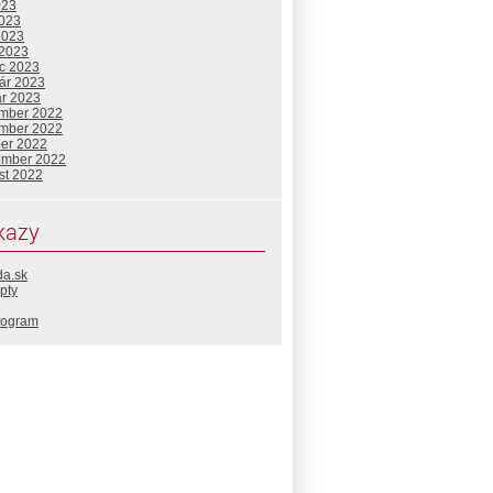
023
2023
2023
 2023
c 2023
uár 2023
ár 2023
mber 2022
mber 2022
ber 2022
ember 2022
st 2022
kazy
da.sk
pty
rogram