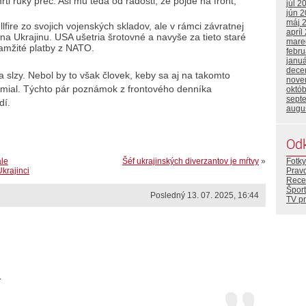
rti ruky preč. Asi mu teda od radosti, že pôjde na front,
júl 2
jún 
máj 
lfire zo svojich vojenských skladov, ale v rámci závratnej
apríl
 na Ukrajinu. USA ušetria šrotovné a navyše za tieto staré
mare
amžité platby z NATO.
febr
janu
dece
a slzy. Nebol by to však človek, keby sa aj na takomto
nove
smial. Týchto pár poznámok z frontového denníka
októ
sept
dí.
augu
Od
ale
Šéf ukrajinských diverzantov je mŕtvy
»
Fotky
krajinci
Prav
Rece
Šport
Posledný 13. 07. 2025, 16:44
TV p
.