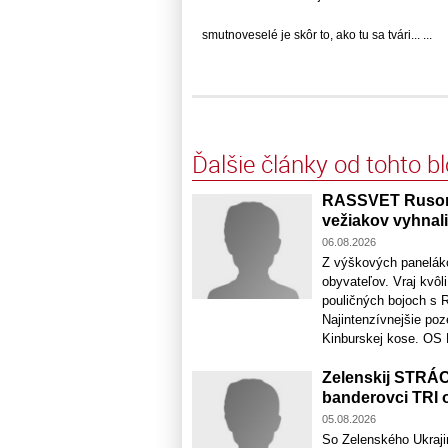
smutnoveselé je skôr to, ako tu sa tvári... ...
Ďalšie články od tohto b
RASSVET Rusom 
vežiakov vyhnali
06.08.2026
Z výškových panelák
obyvateľov. Vraj kvôl
pouličných bojoch s 
Najintenzívnejšie poz
Kinburskej kose. OS R
Zelenskij STRÁC
banderovci TRI 
05.08.2026
So Zelenského Ukrajin