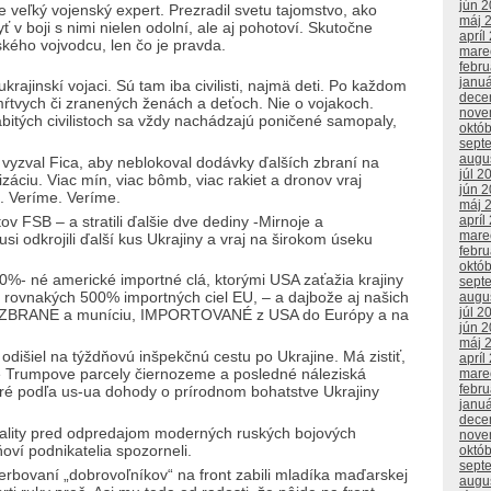
jún 
e veľký vojenský expert. Prezradil svetu tajomstvo, ako
máj 
 v boji s nimi nielen odolní, ale aj pohotoví. Skutočne
apríl
kého vojvodcu, len čo je pravda.
mare
febr
janu
krajinskí vojaci. Sú tam iba civilisti, najmä deti. Po každom
dece
ŕtvych či zranených ženách a deťoch. Nie o vojakoch.
nove
abitých civilistoch sa vždy nachádzajú poničené samopaly,
októ
sept
augu
vyzval Fica, aby neblokoval dodávky ďalších zbraní na
júl 2
izáciu. Viac mín, viac bômb, viac rakiet a dronov vraj
jún 
e. Veríme. Veríme.
máj 
ov FSB – a stratili ďalšie dve dediny -Mirnoje a
apríl
mare
i odkrojili ďalší kus Ukrajiny a vraj na širokom úseku
febr
októ
%- né americké importné clá, ktorými USA zaťažia krajiny
sept
e rovnakých 500% importných ciel EU, – a dajbože aj našich
augu
júl 2
tky ZBRANE a muníciu, IMPORTOVANÉ z USA do Európy a na
jún 
máj 
dišiel na týždňovú inšpekčnú cestu po Ukrajine. Má zistiť,
apríl
né Trumpove parcely čiernozeme a posledné náleziská
mare
febr
ré podľa us-ua dohody o prírodnom bohatstve Ukrajiny
janu
dece
ality pred odpredajom moderných ruských bojových
nove
ňoví podnikatelia spozorneli.
októ
sept
 verbovaní „dobrovoľníkov“ na front zabili mladíka maďarskej
augu