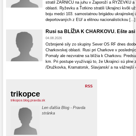
stratil ZARNICU na juhu v Zaporoží a RYŽEVKU 
oblasti. Ryževku a Ťotkino stratili Ukrajinci kvôl
boju medzi 103. samostatnou brigádou ukrajinskej
deportovaných z EU/ a elitnou nacionalistickou [...]
Rusi sa BLÍŽIA K CHARKOVU. Ešte asi 
04.08.2026
Ozbrojené sily zo skupiny Sever OS RF dnes doob
Charkovskej oblasti. Rusi pri Charkove v posledný
Pomaly ale nezvratne sa blížia k Charkovu. Predsu
km. Pri postupe využívajú to, že Ukrajinci sú pln
/Družkovka, Kramatorsk, Slavjansk/ a na vážnejší o
RSS
trikopce
trikopce.blog.pravda.sk
Len ďalšia Blog - Pravda
stránka