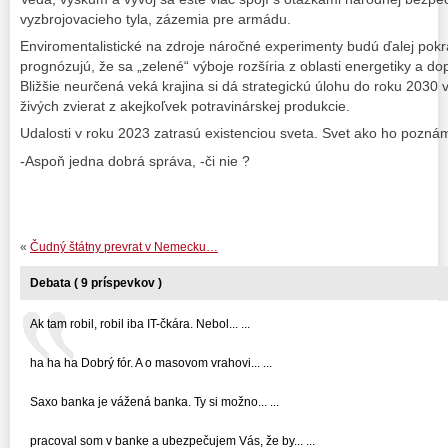
vyzbrojovacieho tyla, zázemia pre armádu.
Enviromentalistické na zdroje náročné experimenty budú ďalej pok
prognózujú, že sa „zelené“ výboje rozšíria z oblasti energetiky a do
Bližšie neurčená veká krajina si dá strategickú úlohu do roku 2030
živých zvierat z akejkoľvek potravinárskej produkcie.
Udalosti v roku 2023 zatrasú existenciou sveta. Svet ako ho poznám
-Aspoň jedna dobrá správa, -či nie ?
«
Čudný štátny prevrat v Nemecku…
Debata ( 9 príspevkov )
Ak tam robil, robil iba IT-čkára. Nebol... ...
ha ha ha Dobrý fór. A o masovom vrahovi... ...
Saxo banka je vážená banka. Ty si možno... ...
pracoval som v banke a ubezpečujem Vás, že by... ...