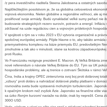
/z pera investičného riaditeľa Steena Jakobsena a ostatných saxob
Najdôležitejším posolstvom je, že sa globálna celosvetová ekonomi
vojnová ekonomika. Nielen globálne a regionálne veľmoci, ale aj m
posilňovať svoje armády. Budú vynakladať veľké sumy peňazí nie iba
budovanie strategických rezerv surovín, potravín a energií. Infláciu
zdržiavať na uzde reguláciou cien a vojnovým prídelových hospodá
V spojitosti s tým sa v roku 2023 v EU vytvoria organizačné a práv
spoločnej európskej armády. Pôjde hlavne o to, aby takáto armáda 
priemyselnému komplexu na báze priemyslu EU, predovšetkým N
zmohutnie a tak ako v minulosti, stane sa kostrou západoeurópskej 
proti Rusku.
Vo Francúzsku rezignuje prezident E. Macron. Aj Veľká Británia zmení
nové referendum o návrate Veľkej Británie do EU. Tým sa UK pokúsi 
hospodárske problémy, ale aj trenice o zotrvaní Škótska v rámci Veľk
Čína, India a krajiny OPEC zintenzívnia svoj boj proti dolárovej tota
„vzbury“ proti doláru a nahrádzať dolárové platby platbami v domá
rovnováha sveta bude vystavená mohutným turbulenciám. Japonsko 
k opačným krokom než zvyšok Ázie. Japonsko sa finančne ešte via
sa úzko /fixným kurzom/ naviaže na dolár,-inak by neprežil. Cena zl
300O USD.
Veda, výskum a vývoj sa ešte viac spojí s otázkami národnej bezpeč