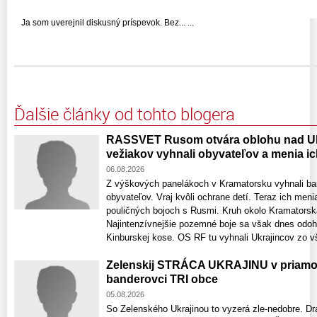
Ja som uverejnil diskusný príspevok. Bez... ...
Ďalšie články od tohto blogera
RASSVET Rusom otvára oblohu nad Uk
vežiakov vyhnali obyvateľov a menia ic
06.08.2026
Z výškových panelákoch v Kramatorsku vyhnali ba
obyvateľov. Vraj kvôli ochrane detí. Teraz ich meni
pouličných bojoch s Rusmi. Kruh okolo Kramatorska
Najintenzívnejšie pozemné boje sa však dnes odohr
Kinburskej kose. OS RF tu vyhnali Ukrajincov zo vš
Zelenskij STRÁCA UKRAJINU v priamom 
banderovci TRI obce
05.08.2026
So Zelenského Ukrajinou to vyzerá zle-nedobre. Dr