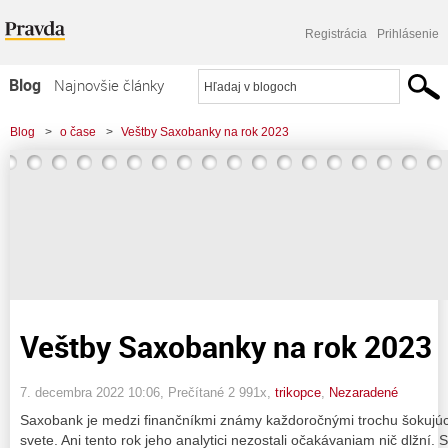
Registrácia
Prihlásenie
Blog
Najnovšie články
Najčítanejšie články
Blog
>
o čase
>
Veštby Saxobanky na rok 2023
Najkomentovanejšie články
Zoznam blogov
Komerčné blogy
Veštby Saxobanky na rok 2023
7. decembra 2022 10:06
, Prečítané 2 991x,
trikopce
,
Nezaradené
Saxobank je medzi finančníkmi známy každoročnými trochu šokujúc
svete. Ani tento rok jeho analytici nezostali očakávaniam nič dlžní