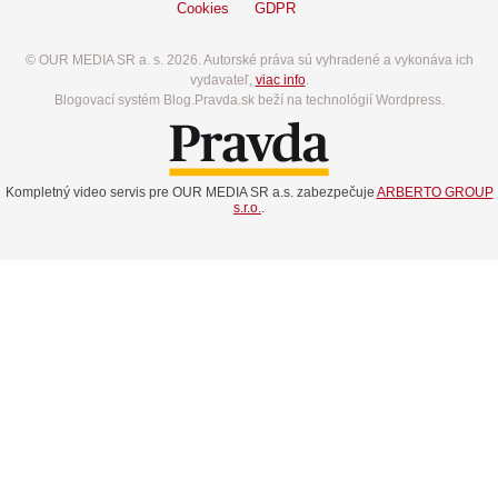
Cookies
GDPR
© OUR MEDIA SR a. s. 2026. Autorské práva sú vyhradené a vykonáva ich
vydavateľ,
viac info
.
Blogovací systém Blog.Pravda.sk beží na technológií Wordpress.
Kompletný video servis pre OUR MEDIA SR a.s. zabezpečuje
ARBERTO GROUP
s.r.o.
.