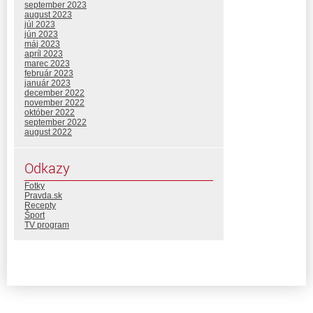
september 2023
august 2023
júl 2023
jún 2023
máj 2023
apríl 2023
marec 2023
február 2023
január 2023
december 2022
november 2022
október 2022
september 2022
august 2022
Odkazy
Fotky
Pravda.sk
Recepty
Šport
TV program