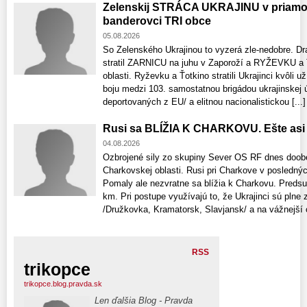
Zelenskij STRÁCA UKRAJINU v priamom 
banderovci TRI obce
05.08.2026
So Zelenského Ukrajinou to vyzerá zle-nedobre. Dr
stratil ZARNICU na juhu v Zaporoží a RYŽEVKU 
oblasti. Ryževku a Ťotkino stratili Ukrajinci kvôl
boju medzi 103. samostatnou brigádou ukrajinskej
deportovaných z EU/ a elitnou nacionalistickou [...]
Rusi sa BLÍŽIA K CHARKOVU. Ešte asi 
04.08.2026
Ozbrojené sily zo skupiny Sever OS RF dnes doob
Charkovskej oblasti. Rusi pri Charkove v posledný
Pomaly ale nezvratne sa blížia k Charkovu. Predsu
km. Pri postupe využívajú to, že Ukrajinci sú pln
/Družkovka, Kramatorsk, Slavjansk/ a na vážnejší o
RSS
trikopce
trikopce.blog.pravda.sk
Len ďalšia Blog - Pravda