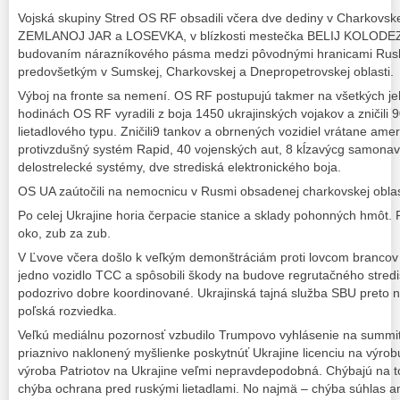
Vojská skupiny Stred OS RF obsadili včera dve dediny v Charkovskej
ZEMLANOJ JAR a LOSEVKA, v blízkosti mestečka BELIJ KOLODEZ. 
budovaním nárazníkového pásma medzi pôvodnými hranicami Ruska
predovšetkým v Sumskej, Charkovskej a Dnepropetrovskej oblasti.
Výboj na fronte sa nemení. OS RF postupujú takmer na všetkých je
hodinách OS RF vyradili z boja 1450 ukrajinských vojakov a zničili
lietadlového typu. Zničili9 tankov a obrnených vozidiel vrátane am
protivzdušný systém Rapid, 40 vojenských aut, 8 kĺzavýcg samon
delostrelecké systémy, dve strediská elektronického boja.
OS UA zaútočili na nemocnicu v Rusmi obsadenej charkovskej oblast
Po celej Ukrajine horia čerpacie stanice a sklady pohonných hmôt. 
oko, zub za zub.
V Ľvove včera došlo k veľkým demonštráciám proti lovcom brancov 
jedno vozidlo TCC a spôsobili škody na budove regrutačného stredisk
podozrivo dobre koordinované. Ukrajinská tajná služba SBU preto 
poľská rozviedka.
Veľkú mediálnu pozornosť vzbudilo Trumpovo vyhlásenie na summit
priaznivo naklonený myšlienke poskytnúť Ukrajine licenciu na výrobu 
výroba Patriotov na Ukrajine veľmi nepravdepodobná. Chýbajú na to
chýba ochrana pred ruskými lietadlami. No najmä – chýba súhlas a