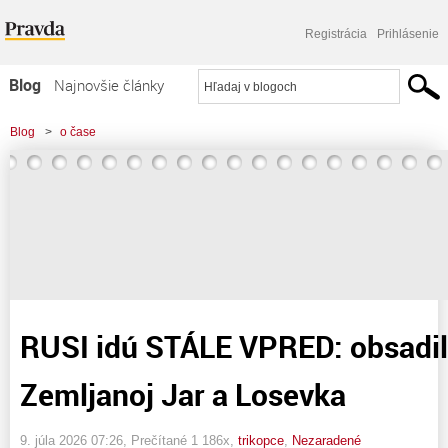
Registrácia
Prihlásenie
Blog
Najnovšie články
Najčítanejšie články
Blog
>
o čase
Najkomentovanejšie články
>
RUSI idú STÁLE VPRED: obsadili dediny Zemljanoj Jar a Losevka
Zoznam blogov
Komerčné blogy
RUSI idú STÁLE VPRED: obsadil
Zemljanoj Jar a Losevka
9. júla 2026 07:26
, Prečítané 1 186x,
trikopce
,
Nezaradené