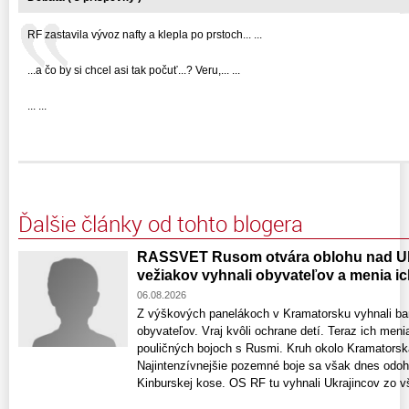
RF zastavila vývoz nafty a klepla po prstoch... ...
...a čo by si chcel asi tak počuť...? Veru,... ...
... ...
Ďalšie články od tohto blogera
RASSVET Rusom otvára oblohu nad Uk
vežiakov vyhnali obyvateľov a menia ic
06.08.2026
Z výškových panelákoch v Kramatorsku vyhnali ba
obyvateľov. Vraj kvôli ochrane detí. Teraz ich meni
pouličných bojoch s Rusmi. Kruh okolo Kramatorska
Najintenzívnejšie pozemné boje sa však dnes odohr
Kinburskej kose. OS RF tu vyhnali Ukrajincov zo vš