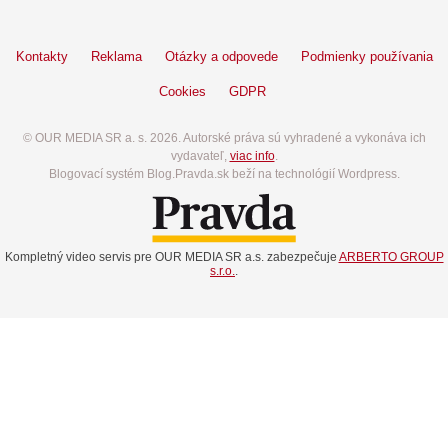
Kontakty
Reklama
Otázky a odpovede
Podmienky používania
Cookies
GDPR
© OUR MEDIA SR a. s. 2026. Autorské práva sú vyhradené a vykonáva ich
vydavateľ,
viac info
.
Blogovací systém Blog.Pravda.sk beží na technológií Wordpress.
Kompletný video servis pre OUR MEDIA SR a.s. zabezpečuje
ARBERTO GROUP
s.r.o.
.