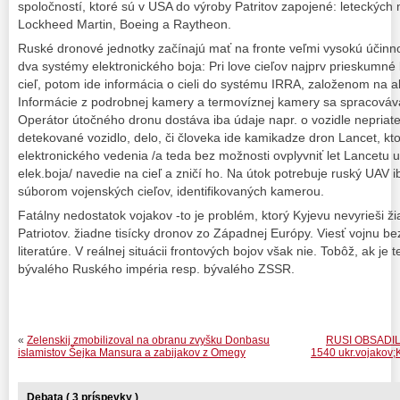
spoločností, ktoré sú v USA do výroby Patritov zapojené: leteckých
Lockheed Martin, Boeing a Raytheon.
Ruské dronové jednotky začínajú mať na fronte veľmi vysokú účinnos
dva systémy elektronického boja: Pri love cieľov najprv prieskumné 
cieľ, potom ide informácia o cieli do systému IRRA, založenom na a
Informácie z podrobnej kamery a termovíznej kamery sa spracováv
Operátor útočného dronu dostáva iba údaje napr. o vozidle nepriat
detekované vozidlo, delo, či človeka ide kamikadze dron Lancet, k
elektronického vedenia /a teda bez možnosti ovplyvniť let Lancetu 
elek.boja/ navedie na cieľ a zničí ho. Na útok potrebuje ruský UAV 
súborom vojenských cieľov, identifikovaných kamerou.
Fatálny nedostatok vojakov -to je problém, ktorý Kyjevu nevyrieši ž
Patriotov. žiadne tisícky dronov zo Západnej Európy. Viesť vojnu bez 
literatúre. V reálnej situácii frontových bojov však nie. Tobôž, ak je
bývalého Ruského impéria resp. bývalého ZSSR.
«
Zelenskij zmobilizoval na obranu zvyšku Donbasu
RUSI OBSADILI 
islamistov Šejka Mansura a zabijakov z Omegy
1540 ukr.vojakov;
Debata ( 3 príspevky )