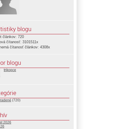
tistiky blogu
t článkov: 720
ová čítanosť: 3101511x
merná čítanosť článkov: 4308x
or blogu
trikopce
egórie
radené
(720)
hív
st 2026
026