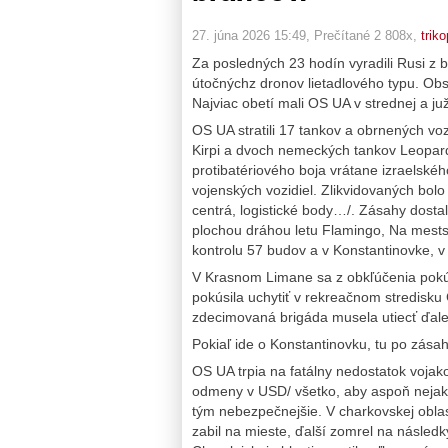
27. júna 2026 15:49
, Prečítané 2 808x,
trik
Za posledných 23 hodín vyradili Rusi z b
útočnýchz dronov lietadlového typu. Obs
Najviac obetí mali OS UA v strednej a juž
OS UA stratili 17 tankov a obrnených vo
Kirpi a dvoch nemeckých tankov Leopard.
protibatériového boja vrátane izraelsk
vojenských vozidiel. Zlikvidovaných bol
centrá, logistické body…/. Zásahy dost
plochou dráhou letu Flamingo, Na mests
kontrolu 57 budov a v Konstantinovke, v
V Krasnom Limane sa z obkľúčenia pokú
pokúsila uchytiť v rekreačnom stredisku
zdecimovaná brigáda musela utiecť ďalej
Pokiaľ ide o Konstantinovku, tu po zás
OS UA trpia na fatálny nedostatok vojako
odmeny v USD/ všetko, aby aspoň nejakých
tým nebezpečnejšie. V charkovskej obla
zabil na mieste, ďalší zomrel na následk