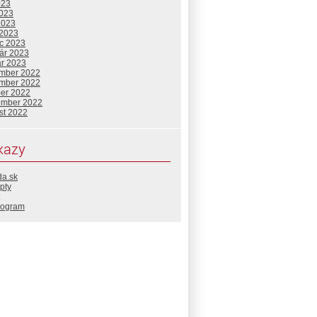
023
2023
2023
 2023
c 2023
uár 2023
ár 2023
mber 2022
mber 2022
ber 2022
ember 2022
st 2022
kazy
da.sk
pty
rogram