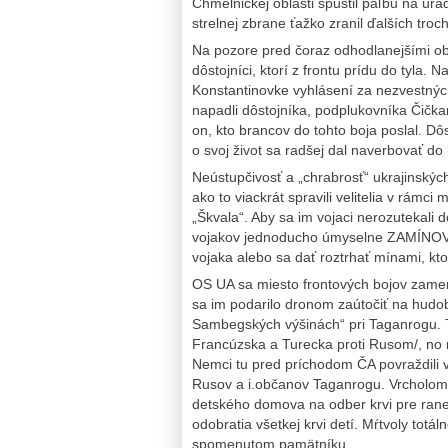
Chmelnickej oblasti spustil paľbu na ú
strelnej zbrane ťažko zranil ďalších troc
Na pozore pred čoraz odhodlanejšími obč
dôstojníci, ktorí z frontu prídu do tyla. 
Konstantinovke vyhlásení za nezvestných
napadli dôstojníka, podplukovníka Čičkana
on, kto brancov do tohto boja poslal. D
o svoj život sa radšej dal naverbovať do
Neústupčivosť a „chrabrosť“ ukrajinských 
ako to viackrát spravili velitelia v rám
„Škvala“. Aby sa im vojaci nerozutekali 
vojakov jednoducho úmyselne ZAMÍNOVÁ
vojaka alebo sa dať roztrhať mínami, kto
OS UA sa miesto frontových bojov zamer
sa im podarilo dronom zaútočiť na hudobn
Sambegských výšinách“ pri Taganrogu. Tu
Francúzska a Turecka proti Rusom/, no 
Nemci tu pred príchodom ČA povraždili 
Rusov a i.občanov Taganrogu. Vrcholom
detského domova na odber krvi pre ran
odobratia všetkej krvi detí. Mŕtvoly totá
spomenutom pamätníku.