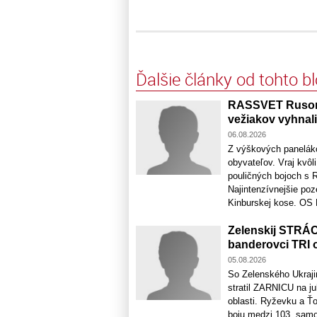
Ďalšie články od tohto b
RASSVET Rusom 
vežiakov vyhnali
06.08.2026
Z výškových panelák
obyvateľov. Vraj kvôl
pouličných bojoch s 
Najintenzívnejšie poz
Kinburskej kose. OS R
Zelenskij STRÁC
banderovci TRI 
05.08.2026
So Zelenského Ukrajin
stratil ZARNICU na 
oblasti. Ryževku a Ťo
boju medzi 103. samo