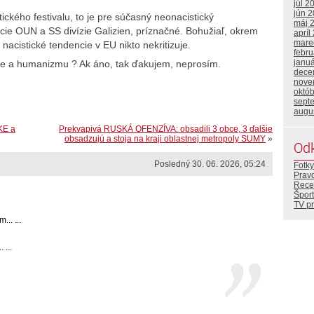
júl 2
jún 
ického festivalu, to je pre súčasný neonacistický
máj 
cie OUN a SS divízie Galizien, príznačné. Bohužiaľ, okrem
apríl
mare
acistické tendencie v EU nikto nekritizuje.
febr
janu
ie a humanizmu ? Ak áno, tak ďakujem, neprosím.
dece
nove
októ
sept
augu
KE a
Prekvapivá RUSKÁ OFENZÍVA: obsadili 3 obce, 3 ďalšie
obsadzujú a stoja na kraji oblastnej metropoly SUMY
»
Od
Posledný 30. 06. 2026, 05:24
Fotky
Prav
Rece
Šport
TV p
.. ...
 ...