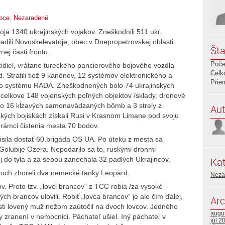
opce
,
Nezaradené
oja 1340 ukrajinských vojakov. Zneškodnili 511 ukr.
adili Novoskelevatoje, obec v Dnepropetrovskej oblasti.
Šta
nej časti frontu.
Poče
zidiel, vrátane tureckého pancierového bojového vozdla
Celk
 Stratili tiež 9 kanónov, 12 systémov elektronického a
Prie
ého systému RADA. Zneškodnených bolo 74 ukrajinských
o celkove 148 vojenských poľných objektov /sklady, dronové
alo 16 kĺzavých samonavádzaných bômb a 3 strely z
Aut
kých bojiskách získali Rusi v Krasnom Limane pod svoju
 rámci čistenia mesta 70 bodov.
sila dostať 60.brigáda OS UA. Po úteku z mesta sa
 Golubije Ozera. Nepodarilo sa to, ruskými dronmi
 do tyla a za sebou zanechala 32 padlých Ukrajincov.
Kat
ahoch zhoreli dva nemecké tanky Leopard.
Neza
v. Preto tzv. „lovci brancov“ z TCC robia /za vysoké
 brancov ulovili. Robiť „lovca brancov“ je ale čím ďalej,
Arc
sti lovený muž nožom zaútočil na dvoch lovcov. Jedného
augu
y zranení v nemocnici. Páchateľ ušiel. Iný páchateľ v
júl 2