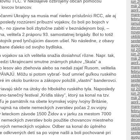
radovňu TCC. V Nikolajeve ozbrojený občan pomocou
jún 
máj 
h lovcov brancov.
apríl
mare
anmi Ukrajiny sa musia mať nielen príslušníci RCC, ale aj
febr
Naposledy rozzúrení príbuzní vojakov, čo boli po bojoch v
janu
dece
,- no zjavne boli zbytočne zabití v beznádejnom boji, –
nove
, veliteľa 2.práporu 93. samostatnej brigády. Bol to totiž
októ
ôstojník pred lynčujúcim davom ušiel. No následne, z obavy
sept
augu
 bane ďaleko od svojho bydliska.
júl 2
jún 
vojakov sa ich velitelia snažia dosiahnuť rôzne. Napr. tak,
máj 
ci medzi Ukrajincami smutne známych plukov „Skala“ a
apríl
mare
do lesov ako zbehovia alebo sa nedali zajať Rusom, velitelia
febr
VAJÚ. Môžu si potom vybrať- buď umrieť guľkou ruského
októ
ré im okolo bunkrov a zákopov položili „vlastní“ banderovci.
sept
augu
iavajú skôr na útoky do hlbokého ruského tyla. Naposledy
júl 2
jún 
o-tanečný festival „Krídla slávy“, ktorý sa konal na tzv.
máj 
 je pamätník na obete krymskej vojny /vojny Británie,
apríl
mare
najmä na obete nemeckých zverstiev počas 2.sv.vojny.
febr
v leteckom závode 1500 Židov a v jarku za mestom 7000
janu
dece
 nemeckých zverstiev bolo použitie chovancov miestneho
nove
ených nemeckých vojakov. Odber sa konal do úplného
októ
lne odkrvených detí sa po vojne našli a boli pochované pri
sept
augu