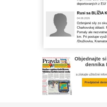
deportovaných z EU/ a 
Rusi sa BLÍŽIA 
04.08.2026
Ozbrojené sily zo s
Charkovskej oblasti. 
Pomaly ale nezvratne 
km. Pri postupe využ
/Družkovka, Kramators
Objednajte si
denníka 
a získajte užitočné inf
Predplatné denn