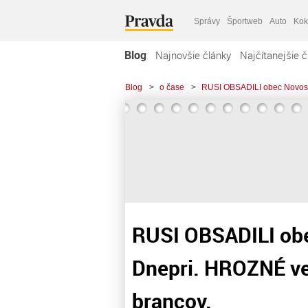
Správy
Športweb
Auto
Kok
Blog
Najnovšie články
Najčítanejšie č
Blog
>
o čase
>
RUSI OBSADILI obec Novoske
RUSI OBSADILI obe
Dnepri. HROZNÉ ve
brancov.