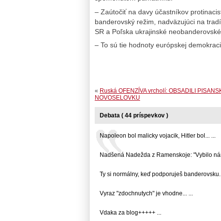
– Zaútočiť na davy účastníkov protinacist
banderovský režim, nadväzujúci na tradí
SR a Poľska ukrajinské neobanderovské n
– To sú tie hodnoty európskej demokrac
«
Ruská OFENZÍVA vrcholí: OBSADILI PISANS
NOVOSELOVKU
Debata ( 44 príspevkov )
Napoleon bol malicky vojacik, Hitler bol... ...
Nadšená Nadežda z Ramenskoje: "Vybilo nám.
Ty si normálny, keď podporuješ banderovsku...
Vyraz "zdochnutych" je vhodne... ...
Vdaka za blog+++++ ...