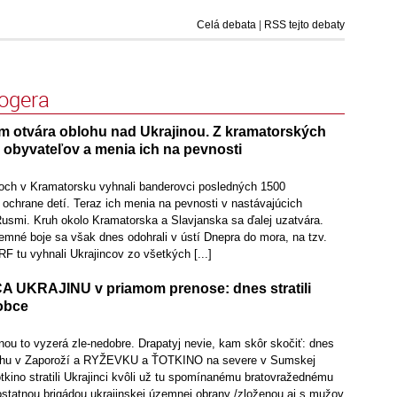
Celá debata
|
RSS tejto debaty
logera
otvára oblohu nad Ukrajinou. Z kramatorských
 obyvateľov a menia ich na pevnosti
och v Kramatorsku vyhnali banderovci posledných 1500
i ochrane detí. Teraz ich menia na pevnosti v nastávajúcich
Rusmi. Kruh okolo Kramatorska a Slavjanska sa ďalej uzatvára.
emné boje sa však dnes odohrali v ústí Dnepra do mora, na tzv.
F tu vyhnali Ukrajincov zo všetkých [...]
A UKRAJINU v priamom prenose: dnes stratili
obce
ou to vyzerá zle-nedobre. Drapatyj nevie, kam skôr skočiť: dnes
juhu v Zaporoží a RYŽEVKU a ŤOTKINO na severe v Sumskej
tkino stratili Ukrajinci kvôli už tu spomínanému bratovražednému
statnou brigádou ukrajinskej územnej obrany /zloženou aj s mužov