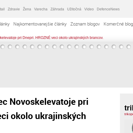
tail
Zdravie
Žena
Varecha
Záhrada
Užitočná
Video
DefenceNews
lánky
Najkomentovanejšie články
Zoznam blogov
Komerčné blog
levatoje pri Dnepri. HROZNÉ veci okolo ukrajinských brancov.
c Novoskelevatoje pri
tr
ci okolo ukrajinských
triko