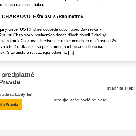
elitnou nacionalistickou [...]
K CHARKOVU. Ešte asi 25 kilometrov.
kupiny Sever OS RF dnes doobeda dobyli obec Bakševka v
Rusi pri Charkove v posledných dvoch dňoch dobyli 3 dediny.
sa blížia k Charkovu. Predsunuté ruské oddiely to majú asi na 25
ívajú to, že Ukrajinci sú plne zamestnaní obranou Donbasu
k, Slavjansk/ a na vážnejší odpor na [...]
 predplatné
Pravda
stiahnite si ap
ormácie na každý deň
sledujte naše sociálne siete
íka Pravda