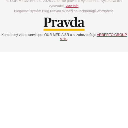
© OUR MEDIA SR a. s. 2026. Autorské práva sú vyhradené a vykonáva ich
vydavateľ,
viac info
.
Blogovací systém Blog.Pravda.sk beží na technológií Wordpress.
Kompletný video servis pre OUR MEDIA SR a.s. zabezpečuje
ARBERTO GROUP
s.r.o.
.