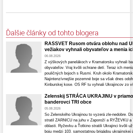
Ďalšie články od tohto blogera
RASSVET Rusom otvára oblohu nad Uk
vežiakov vyhnali obyvateľov a menia ic
06.08.2026
Z výškových panelákoch v Kramatorsku vyhnali ba
obyvateľov. Vraj kvôli ochrane detí. Teraz ich meni
pouličných bojoch s Rusmi. Kruh okolo Kramatorska
Najintenzívnejšie pozemné boje sa však dnes odohr
Kinburskej kose. OS RF tu vyhnali Ukrajincov zo vš
Zelenskij STRÁCA UKRAJINU v priamom 
banderovci TRI obce
05.08.2026
So Zelenského Ukrajinou to vyzerá zle-nedobre. Dr
stratil ZARNICU na juhu v Zaporoží a RYŽEVKU 
oblasti. Ryževku a Ťotkino stratili Ukrajinci kvôl
boju medzi 103. samostatnou brigádou ukrajinskej