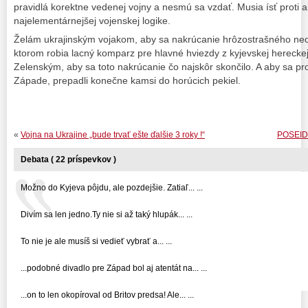
pravidlá korektne vedenej vojny a nesmú sa vzdať. Musia ísť proti ak
najelementárnejšej vojenskej logike.
Želám ukrajinským vojakom, aby sa nakrúcanie hrôzostrašného neob
ktorom robia lacný komparz pre hlavné hviezdy z kyjevskej herecke
Zelenským, aby sa toto nakrúcanie čo najskôr skončilo. A aby sa prod
Západe, prepadli konečne kamsi do horúcich pekiel.
«
Vojna na Ukrajine „bude trvať ešte ďalšie 3 roky !“
POSEIDO
Debata ( 22 príspevkov )
Možno do Kyjeva pôjdu, ale pozdejšie. Zatiaľ... ...
Divím sa len jedno.Ty nie si až taký hlupák... ...
To nie je ale musíš si vedieť vybrať a... ...
...podobné divadlo pre Západ bol aj atentát na... ...
...on to len okopíroval od Britov predsa! Ale... ...