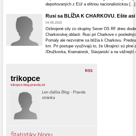
deportovaných z EU/ a elitnou nacionalistickou [...]
Rusi sa BLÍŽIA K CHARKOVU. Ešte asi 
04.08.2026
Ozbrojené sily zo skupiny Sever OS RF dnes doob
Charkovskej oblasti. Rusi pri Charkove v posledný
Pomaly ale nezvratne sa blížia k Charkovu. Predsu
km. Pri postupe využívajú to, že Ukrajinci sú pln
/Družkovka, Kramatorsk, Slavjansk/ a na vážnejší o
RSS
trikopce
trikopce.blog.pravda.sk
Len ďalšia Blog - Pravda
stránka
Štatistiky blogu