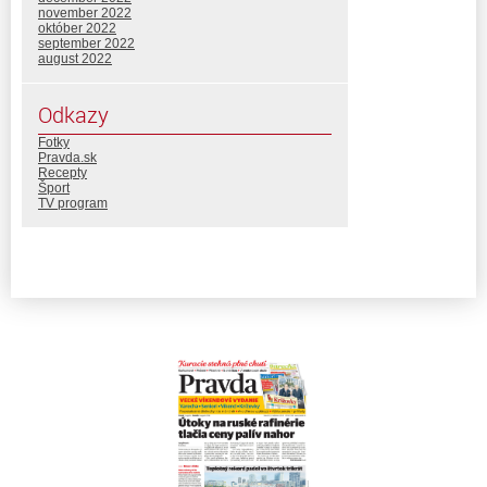
november 2022
október 2022
september 2022
august 2022
Odkazy
Fotky
Pravda.sk
Recepty
Šport
TV program