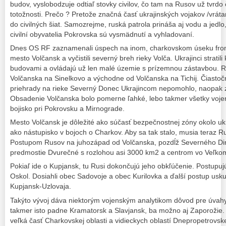
budov, vyslobodzuje odtiaľ stovky civilov, čo tam na Rusov už tvrdo 
totožnosti. Prečo ? Pretože značná časť ukrajinských vojakov /vráta
do civilných šiat. Samozrejme, ruská patrola prináša aj vodu a jedlo,
civilní obyvatelia Pokrovska sú vysmädnutí a vyhladovaní.
Dnes OS RF zaznamenali úspech na inom, charkovskom úseku front
mesto Volčansk a vyčistili severný breh rieky Volča. Ukrajinci strati
budovami a ovládajú už len malé územie s prízemnou zástavbou. R
Volčanska na Sinelkovo a východne od Volčanska na Tichij. Čiasto
priehrady na rieke Severný Donec Ukrajincom nepomohlo, naopak zap
Obsadenie Volčanska bolo pomerne ľahké, lebo takmer všetky vojens
bojisko pri Pokrovsku a Mirnograde.
Mesto Volčansk je dôležité ako súčasť bezpečnostnej zóny okolo ukr
ako nástupisko v bojoch o Charkov. Aby sa tak stalo, musia teraz Ru
Postupom Rusov na juhozápad od Volčanska, pozdĺž Severného Dinc
predmostie Dvurečné s rozlohou asi 3000 km2 a centrom vo Veľkom
Pokiaľ ide o Kupjansk, tu Rusi dokončujú jeho obkľúčenie. Postupuj
Oskol. Dosiahli obec Sadovoje a obec Kurilovka a ďalší postup usku
Kupjansk-Uzlovaja.
Takýto vývoj dáva niektorým vojenským analytikom dôvod pre úvah
takmer isto padne Kramatorsk a Slavjansk, ba možno aj Zaporožie.
veľká časť Charkovskej oblasti a vidieckych oblastí Dnepropetrovskej 