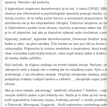
opatrný. Nemám rád podvrhy.
S kyjevskými majstrami dezinformácií je to iné. V rámci CIPSO, SB
útvarov pre informačné a psychologické operácie pracujú stovky
tisícky mužov. Je to veľký počet hercov a servisných pracovníkov. 
pôsobenia nie je iba obyvateľstvo Ukrajiny. Cieľovou skupinou sú ľu
či Zelenskému poslať nové zbrane, muníciu a peniaze alebo nie. Či j
je to už zbytočné, tak ako je zbytočné vylievať vodu hrnčekom z pot
Kyjevský „halivúd“, kyjevské dezinformačné „Universal Studios“ pra
fotiek a videí, na plné obrátky. Čím horšie sa veci pre UA na fronte v
usilovnejšia. Pripomína to známu anekdotu o továrnikovi, ktorý kra
však manželke kúpil drahý kožuch, sebe kúpil drahý oblek a drahé au
do banky ďalšiu pôžičku…
Nuž nečudo, že Kyjevu chýbajú na fronte ľudské zdroje. Nečudo, ve
zákopoch sedí a bojuje nie v reálnej ale vo virtuálnej vojne. Kým v t
prehrávajú, v tej virtuálnej naopak. Vztyčujú ukrajinské zástavy, pó
podpaľujú makety ruských tankov a rafinérií. _ Ukrajinskí vojaci preh
víťazia…
Aká je cena takejto „peremogy“, takéhoto víťazstva ? Solídna – napr
navyše ďalších jeden a pol miliardy eur. Ibaže je tu ešte aj iná cena 
kvôli kyjevskému halivúdu musia „hrdinsky umrieť“ v umelo predlž
o Pokrovsk, Mirnograd, Kupjansk…Kvôli vojnovému marketingu pá