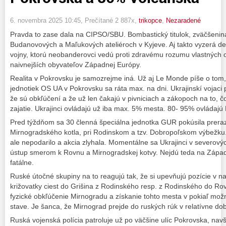
6. novembra 2025 10:45
, Prečítané 2 887x,
trikopce
,
Nezaradené
Pravda to zase dala na CIPSO/SBU. Bombastický titulok, zväčšenina
Budanovových a Maľukových ateliéroch v Kyjeve. Aj takto vyzerá d
vojny, ktorú neobanderovci vedú proti zdravému rozumu vlastných 
naivnejších obyvateľov Západnej Európy.
Realita v Pokrovsku je samozrejme iná. Už aj Le Monde píše o tom
jednotiek OS UA v Pokrovsku sa ráta max. na dni. Ukrajinskí vojaci 
že sú obkľúčení a že už len čakajú v pivniciach a zákopoch na to, čo
zajatie. Ukrajinci ovládajú už iba max. 5% mesta. 80- 95% ovládajú R
Pred týždňom sa 30 členná špeciálna jednotka GUR pokúsila preraz
Mirnogradského kotla, pri Rodinskom a tzv. Dobropoľskom výbežku
ale nepodarilo a akcia zlyhala. Momentálne sa Ukrajinci v severový
ústup smerom k Rovnu a Mirnogradskej kotvy. Nejdú teda na Západ,
fatálne.
Ruské útočné skupiny na to reagujú tak, že si upevňujú pozície v naj
križovatky ciest do Grišina z Rodinského resp. z Rodinského do Rov
fyzické obkľúčenie Mirnogradu a získanie tohto mesta v pokiaľ m
stave. Je šanca, že Mirnograd prejde do ruských rúk v relatívne do
Ruská vojenská polícia patroluje už po väčšine ulíc Pokrovska, nav