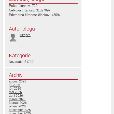
Počet článkov: 720
Celková čítanosť: 3102709x
Priemerná čítanosť článkov: 4309x
Autor blogu
trikopce
Kategórie
Nezaradené
(720)
Archív
august 2026
júl 2026
jún 2026
máj 2026
apríl 2026
marec 2026
február 2026
január 2026
december 2025
november 2025