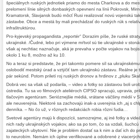
špeciálnych ruských jednotiek priamo do mesta Charkova a do mes
prelomení línie silných donbaských opevnení na línii Pokrovsk, Mir
Kramatorsk, Slavjansk budú môcť Rusi realizovať novú vojenskú takt
zástavbe. Obce a mestá by mali prechádzať do ruských rúk s relat
infraštruktúrou.
Pro-kyjevský propagandista „reportér“ Dorazim píše, že ruské straty
ukrajinské. /Čudné, lebo pri výmene mŕtvol sú tie ukrajinské v sto
však aj nechtiac naznačuje, aká je prevaha v počte vojakov na boji
okolo 1 ku 8, možno až ku 10.
No a teraz si predstavte, že pri takomto pomere síl sa ukrajinsk
oslobodiť mestský úrad a vztýčiť tam ukrajinskú zástavu. Reálne je
pár sekúnd. Potom priletí roj ruských dronov a hrdinov z „pluku Skala
Dobrá vec sa však už podarila, – video a fotky so zástavou boli ur
ústredia. Tu sa vo filmových ateliéroch CIPSO spracujú, upravia, pr
tlačovým agentúram. Serióznejšie médiá, vrátane väčšiny médií v 
ale neuverejnia. Niektoré sa zachovajú inak-a uverejnia ich „aj s chl
denníka. – No čo už, v rôznych redakciách robia rôzni ľudia…
Svetové agentúry majú k dispozícii, samozrejme, aj iné fotky a vide
nich rady ukrajinských vojakov, ako sa po tom, čo sa vzdali, šuchc
zajateckých ubytovní. Nie je problém dostať sa k nim a dať ich do p
to neurobím. Nemám ich úplne verifikované a odobrené z viacerýc