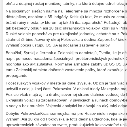
ohňa z údajnej ruskej muničnej fabriky, na ktorú údajne udreli ukraji
Na sociálnych sieťach najmä na Telegrame sa množia rozhorčené st
dôstojníkov, osobitne z 35. brigády. Kritizujú fakt, že musia za ce
brániť ruiny mesta, „v ktorom aj tak žili iba separatisti.“ Požadujú,
tak bezpečný odsun asi 10 tisíc ukrajinských vojakov, ktorí sú v Po
Ruské velenie ponecháva pre ukrajinské jednotky, ochotné sa z P
stiahnuť štrbinu /severný okraj Pokrovska a dedina Zaporožie/ širo
vyhlásiť počas ústupu OS UA aj dočasné zastavenie paľby.
Bohužiaľ, Syrskij a Jermak a Zelenskij to odmietajú, Tvrdia, že je 
napr. pomocou nasadenia špeciálnych protiteroristických jednotiek 
hodnotia ako akt zúfalstva. Normálne armádne zálohy už GŠ OS UA 
tomu Zelenskij odmieta dočasné zastavenie paľby, ktoré označuje 
propagandu.
Počet ruských vojakov v meste sa ďalej zvyšuje. Už ich je tam viac a
uchytili v celej južnej časti Pokrovska. V oblasti triedy Mazepyho ma
Pozície však majú aj na druhej severnej strane diaľnice vedúcej do
Ukrajinskí vojaci sú zabarikádovaní v pivniciach a ruinách domov-be
a vody a bez munície. Vojenskí analytici im dávajú na aký-taký odpor
Dobytie Pokrovska/Krasnoarmejska má pre Rusov nielen vojensko-s
význam. Asi 10 km od Pokrovska je totiž dedina Udačnoje, kde je j
upravárenských závodov na svete, produkujúcich koksovateľné uhlie