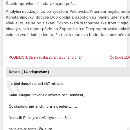
Šachtoupravlenie“ teda Ukrajina prišla.
Analytici usudzujú, že po vyčistení Pokrovska/Krasnoarmejska bude
Konstantinovky, dobytie Dobropolja a napokon už hlavný úder na K
však aj to, že sa po získaní Pokrovska/Krasnoarmejska front v tejto č
hlavný ruská nápor pôjde na Zaporožskú a Dnepropetrovskú oblasť. 
velenie zvolí. Isté je len to, že ruská ofenzíva bude ďalej pokračovať
«
POSEIDON, ďalšia ruská zbraň „súdneho dňa“
Čo bude ZD
Debata ( 14 príspevkov )
...a keď dorazia za asi 467 rokov do... ...
Sami Ukrajinci hovoria o obyvateľoch Donbasu,... ...
Čo ukradnú, nie je ich. Ty si isto jeden z... ...
Nepustiť Putin ,zajať všetkých a na Sibír.... ...
na to aby si zobrali čo je ich ...