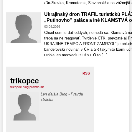
/Družkovka, Kramatorsk, Slavjansk/ a na vážnejší o
Ukrajinský dron TRAFIL turistickú PL
„Putinovho“ paláca a iné KLAMSTV
03.08.2026
Chcel som si dať oddych, no nedá sa. Klamstvá na
treba na ne reagovať. Tvrdenie ČTK, prevzaté aj 
UKRAJINE TEMPO A FRONT ZAMRZOL“ je obludná 
banderovskí novinári v ČR a SR takýmito lžami uchl
urobia len medvediu službu. O to [...]
RSS
trikopce
trikopce.blog.pravda.sk
Len ďalšia Blog - Pravda
stránka