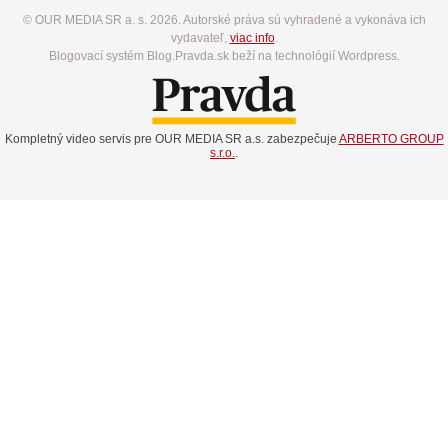
© OUR MEDIA SR a. s. 2026. Autorské práva sú vyhradené a vykonáva ich
vydavateľ,
viac info
.
Blogovací systém Blog.Pravda.sk beží na technológií Wordpress.
Kompletný video servis pre OUR MEDIA SR a.s. zabezpečuje
ARBERTO GROUP
s.r.o.
.