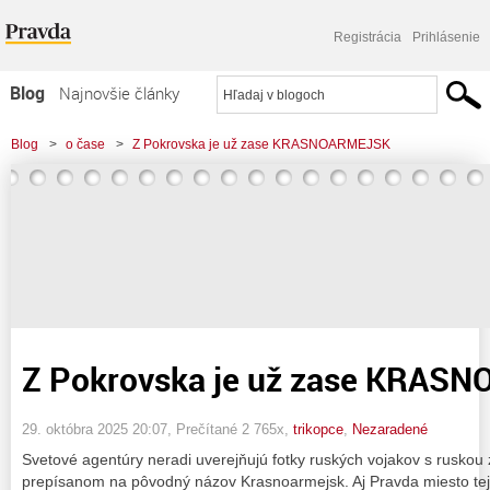
Registrácia
Prihlásenie
Blog
Najnovšie články
Najčítanejšie články
Blog
>
o čase
>
Z Pokrovska je už zase KRASNOARMEJSK
Najkomentovanejšie články
Zoznam blogov
Komerčné blogy
Z Pokrovska je už zase KRAS
29. októbra 2025 20:07
, Prečítané 2 765x,
trikopce
,
Nezaradené
Svetové agentúry neradi uverejňujú fotky ruských vojakov s ruskou 
prepísanom na pôvodný názov Krasnoarmejsk. Aj Pravda miesto tejt