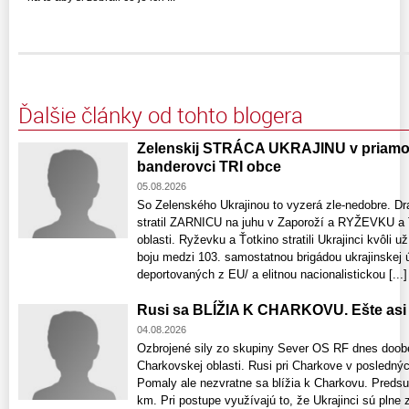
Ďalšie články od tohto blogera
Zelenskij STRÁCA UKRAJINU v priamom 
banderovci TRI obce
05.08.2026
So Zelenského Ukrajinou to vyzerá zle-nedobre. Dr
stratil ZARNICU na juhu v Zaporoží a RYŽEVKU 
oblasti. Ryževku a Ťotkino stratili Ukrajinci kvôl
boju medzi 103. samostatnou brigádou ukrajinskej
deportovaných z EU/ a elitnou nacionalistickou [...]
Rusi sa BLÍŽIA K CHARKOVU. Ešte asi 
04.08.2026
Ozbrojené sily zo skupiny Sever OS RF dnes doob
Charkovskej oblasti. Rusi pri Charkove v posledný
Pomaly ale nezvratne sa blížia k Charkovu. Predsu
km. Pri postupe využívajú to, že Ukrajinci sú pln