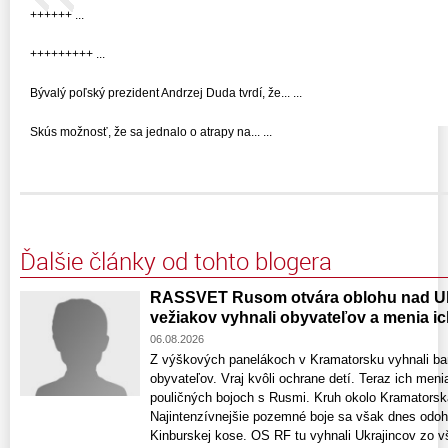
++++++ ...
+++++++++ ...
Bývalý poľský prezident Andrzej Duda tvrdí, že... ...
Skús možnosť, že sa jednalo o atrapy na... ...
Ďalšie články od tohto blogera
RASSVET Rusom otvára oblohu nad Uk
vežiakov vyhnali obyvateľov a menia ic
06.08.2026
Z výškových panelákoch v Kramatorsku vyhnali ba
obyvateľov. Vraj kvôli ochrane detí. Teraz ich meni
pouličných bojoch s Rusmi. Kruh okolo Kramatorska
Najintenzívnejšie pozemné boje sa však dnes odohr
Kinburskej kose. OS RF tu vyhnali Ukrajincov zo vš