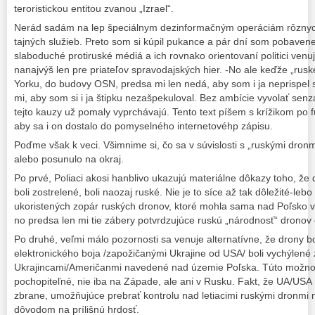
teroristickou entitou zvanou „Izrael“.
Nerád sadám na lep špeciálnym dezinformačným operáciám rôznyc
tajných služieb. Preto som si kúpil pukance a pár dní som pobaven
slaboduché protiruské médiá a ich rovnako orientovaní politici venu
nanajvýš len pre priateľov spravodajských hier. -No ale keďže „rusk
Yorku, do budovy OSN, predsa mi len nedá, aby som i ja neprispel
mi, aby som si i ja štipku nezašpekuloval. Bez ambície vyvolať senzá
tejto kauzy už pomaly vyprchávajú. Tento text píšem s krížikom po f
aby sa i on dostalo do pomyselného internetovéhp zápisu.
Poďme však k veci. Všimnime si, čo sa v súvislosti s „ruskými dro
alebo posunulo na okraj.
Po prvé, Poliaci akosi hanblivo ukazujú materiálne dôkazy toho, že d
boli zostrelené, boli naozaj ruské. Nie je to síce až tak dôležité-le
ukoristených zopár ruských dronov, ktoré mohla sama nad Poľsko vy
no predsa len mi tie zábery potvrdzujúce ruskú „národnosť“ dronov
Po druhé, veľmi málo pozornosti sa venuje alternatívne, že drony bo
elektronického boja /zapožičanými Ukrajine od USA/ boli vychýlené z
Ukrajincami/Američanmi navedené nad územie Poľska. Túto možnosť
pochopiteľné, nie iba na Západe, ale ani v Rusku. Fakt, že UA/USA 
zbrane, umožňujúce prebrať kontrolu nad letiacimi ruskými dronmi ni
dôvodom na prílišnú hrdosť.