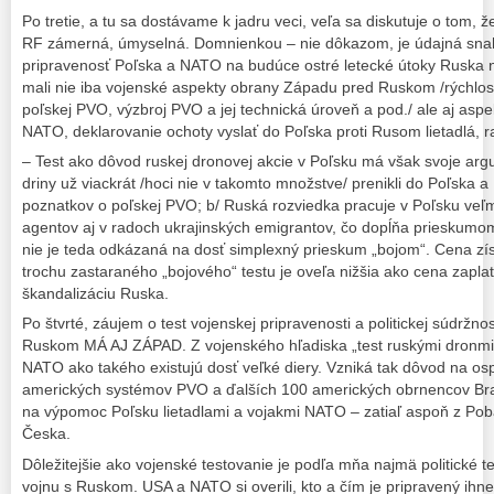
Po tretie, a tu sa dostávame k jadru veci, veľa sa diskutuje o tom, 
RF zámerná, úmyselná. Domnienkou – nie dôkazom, je údajná snah
pripravenosť Poľska a NATO na budúce ostré letecké útoky Ruska n
mali nie iba vojenské aspekty obrany Západu pred Ruskom /rýchlos
poľskej PVO, výzbroj PVO a jej technická úroveň a pod./ ale aj aspek
NATO, deklarovanie ochoty vyslať do Poľska proti Rusom lietadlá, r
– Test ako dôvod ruskej dronovej akcie v Poľsku má však svoje arg
driny už viackrát /hoci nie v takomto množstve/ prenikli do Poľska 
poznatkov o poľskej PVO; b/ Ruská rozviedka pracuje v Poľsku veľ
agentov aj v radoch ukrajinských emigrantov, čo dopĺňa prieskumom z
nie je teda odkázaná na dosť simplexný prieskum „bojom“. Cena zís
trochu zastaraného „bojového“ testu je oveľa nižšia ako cena zapl
škandalizáciu Ruska.
Po štvrté, záujem o test vojenskej pripravenosti a politickej súdržnos
Ruskom MÁ AJ ZÁPAD. Z vojenského hľadiska „test ruskými dronmi“
NATO ako takého existujú dosť veľké diery. Vzniká tak dôvod na os
amerických systémov PVO a ďalších 100 amerických obrnencov Bra
na výpomoc Poľsku lietadlami a vojakmi NATO – zatiaľ aspoň z Pob
Česka.
Dôležitejšie ako vojenské testovanie je podľa mňa najmä politické 
vojnu s Ruskom. USA a NATO si overili, kto a čím je pripravený ihne