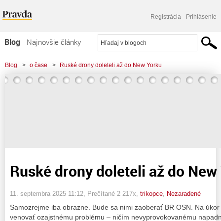
Registrácia
Prihlásenie
Blog
Najnovšie články
Najčítanejšie články
Blog
>
o čase
>
Ruské drony doleteli až do New Yorku
Najkomentovanejšie články
Zoznam blogov
Komerčné blogy
Ruské drony doleteli až do New
11. septembra 2025 11:12
, Prečítané 2 217x,
trikopce
,
Nezaradené
Samozrejme iba obrazne. Bude sa nimi zaoberať BR OSN. Na úkor
venovať ozajstnému problému – ničím nevyprovokovanému napadnu