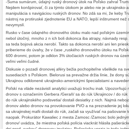
-Suma sumárum, údajný ruský dronový útok na Poľsko zahral Trump
Nejdem konšpirovať, či za týmto útokom je alebo nie je ukrajinsko-
manipulácia s navigáciou ruských dronov. No zdá sa mi, že keby Tr
nástroj na protiruské zjednotenie EU a NATO, lepší inštrument než
nevymyslí.
Rusko v čase údajného dronového útoku malo nad poľským územím 
nebol útočný, mnoho z n ich boli dokonca iba atrapy, návnady resp.
sa teda bojová akcia nerobí. Takto sa dokonca nerobí ani len prie
priberieme do úvahy, že v čase „ruského dronového útoku na Poľsko“
600 dronmi, potom je odklon 3% útočiacich ruských dronov na územ
veľmi veľmi čudné.
Diskusie o pozadí dronovej aféry bežia pochopiteľne všelikde na sv
susediacich s Poľskom. Bielorusi sa prevažne držia línie, že dony sú
Ukrajinou odklonené ukrajinsko-americkými špecialistami a navede
Poľskí na vláde nezávislí analytici uvažujú trochu inak. Upozorňujú n
dronov s označením Gerbera /Geraň/ sa do rúk Ukrajincov / do rúk 
do rúk ukrajinského podsvetia/ dostali desiatky z nich. Najmä nebo
dronov alebo dronov na provokovanie PVO a na prezradenie jej loka
sa ukrajinskej mafii dostali do rúk, začali sa využívať na pašovanie 
naopak. Prokurátor Kawaliec z mesta Zamosc /Zamosc bolo jedným
dronov/ uvádza, že miestna poľská polícia viackrát hlásila pašerácke
dni pred „ruskou“ dronovou inváziou. Pašerácka verzia je teda jedno