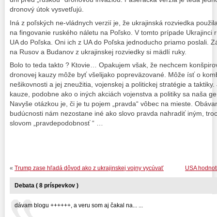
dronový útok vysvetľujú.
Iná z poľských ne-vládnych verzií je, že ukrajinská rozviedka použi
na fingovanie ruského náletu na Poľsko. V tomto prípade Ukrajinci 
UA do Poľska. Oni ich z UA do Poľska jednoducho priamo poslali.
na Rusov a Budanov z ukrajinskej rozviedky si mädlí ruky.
Bolo to teda takto ? Ktovie… Opakujem však, že nechcem konšpirov
dronovej kauzy môže byť všelijako popreväzované. Môže ísť o kom
nešikovnosti a jej zneužitia, vojenskej a politickej stratégie a taktiky.
kauze, podobne ako o iných akciách vojenstva a politiky sa naša ge
Navyše otázkou je, či je tu pojem „pravda“ vôbec na mieste. Obávam
budúcnosti nám nezostane iné ako slovo pravda nahradiť iným, tr
slovom „pravdepodobnosť “ …
«
Trump zase hľadá dôvod ako z ukrajinskej vojny vycúvať
USA hodnoti
Debata ( 8 príspevkov )
dávam blogu ++++++, a veru som aj čakal na... ...