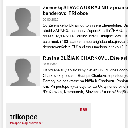
Zelenskij STRÁCA UKRAJINU v priamom 
banderovci TRI obce
05.08.2026
So Zelenského Ukrajinou to vyzerá zle-nedobre. Dr
stratil ZARNICU na juhu v Zaporoží a RYŽEVKU 
oblasti. Ryževku a Ťotkino stratili Ukrajinci kvôl
boju medzi 103. samostatnou brigádou ukrajinskej
deportovaných z EU/ a elitnou nacionalistickou [...]
Rusi sa BLÍŽIA K CHARKOVU. Ešte asi 
04.08.2026
Ozbrojené sily zo skupiny Sever OS RF dnes doob
Charkovskej oblasti. Rusi pri Charkove v posledný
Pomaly ale nezvratne sa blížia k Charkovu. Predsu
km. Pri postupe využívajú to, že Ukrajinci sú pln
/Družkovka, Kramatorsk, Slavjansk/ a na vážnejší o
RSS
trikopce
trikopce.blog.pravda.sk