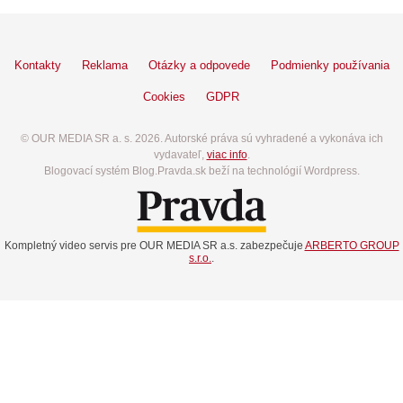
Kontakty
Reklama
Otázky a odpovede
Podmienky používania
Cookies
GDPR
© OUR MEDIA SR a. s. 2026. Autorské práva sú vyhradené a vykonáva ich
vydavateľ,
viac info
.
Blogovací systém Blog.Pravda.sk beží na technológií Wordpress.
Kompletný video servis pre OUR MEDIA SR a.s. zabezpečuje
ARBERTO GROUP
s.r.o.
.