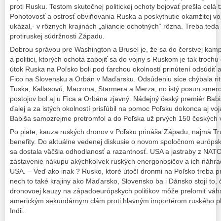
proti Rusku. Testom skutočnej politickej ochoty bojovať prešla celá t
Pohotovosť a ostrosť obviňovania Ruska a poskytnutie okamžitej voj
ukázal,- v rôznych krajinách „aliancie ochotných“ rôzna. Treba ted
protiruskej súdržnosti Západu.
Dobrou správou pre Washington a Brusel je, že sa do čerstvej kampan
a politici, ktorých ochota zapojiť sa do vojny s Ruskom je tak troch
útok Ruska na Poľsko boli pod ťarchou okolností prinútení odsúdiť aj 
Fico na Slovensku a Orbán v Maďarsku. Odsúdeniu síce chýbala ritu
Tuska, Kallasovú, Macrona, Starmera a Merza, no istý posun smerom
postojov bol aj u Fica a Orbána zjavný. Nádejný český premiér Babiš
ďalej a za istých okolností prisľúbil na pomoc Poľsku dokonca aj voj
Babiša samozrejme pretromfol a do Poľska už prvých 150 českých vo
Po piate, kauza ruských dronov v Poľsku prináša Západu, najmä Tr
benefity. Do aktuálne vedenej diskusie o novom spoločnom európ
sa dostala väčšia odhodlanosť a razantnosť. USA a jastraby z NATO
zastavenie nákupu akýchkoľvek ruských energonosičov a ich náhra
USA. – Veď ako inak ? Rusko, ktoré útočí dronmi na Poľsko treba p
nech to také krajiny ako Maďarsko, Slovensko ba i Dánsko stojí to, 
dronovoej kauzy na západoeurópskych politikov môže prelomiť váhani
americkým sekundárnym clám proti hlavným importérom ruského plyn
Indii.