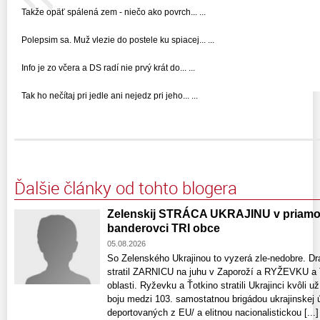
Takže opäť spálená zem - niečo ako povrch... ...
Polepsim sa. Muž vlezie do postele ku spiacej... ...
Info je zo včera a DS radí nie prvý krát do... ...
Tak ho nečítaj pri jedle ani nejedz pri jeho... ...
Ďalšie články od tohto blogera
Zelenskij STRÁCA UKRAJINU v priamom 
banderovci TRI obce
05.08.2026
So Zelenského Ukrajinou to vyzerá zle-nedobre. Dr
stratil ZARNICU na juhu v Zaporoží a RYŽEVKU 
oblasti. Ryževku a Ťotkino stratili Ukrajinci kvôl
boju medzi 103. samostatnou brigádou ukrajinskej
deportovaných z EU/ a elitnou nacionalistickou [...]