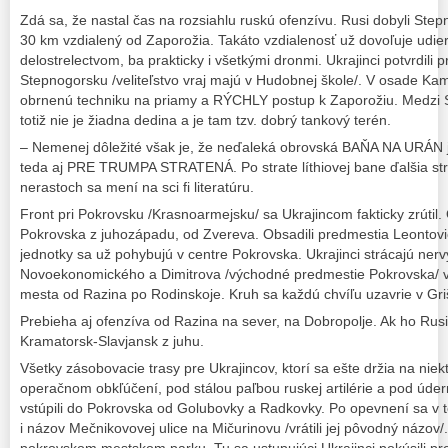
Zdá sa, že nastal čas na rozsiahlu ruskú ofenzívu. Rusi dobyli Step
30 km vzdialený od Zaporožia. Takáto vzdialenosť už dovoľuje udie
delostrelectvom, ba prakticky i všetkými dronmi. Ukrajinci potvrdili
Stepnogorsku /veliteľstvo vraj majú v Hudobnej škole/. V osade Ka
obrnenú techniku na priamy a RÝCHLY postup k Zaporožiu. Medzi
totiž nie je žiadna dedina a je tam tzv. dobrý tankový terén.
– Nemenej dôležité však je, že neďaleká obrovská BAŇA NA URÁN j
teda aj PRE TRUMPA STRATENÁ. Po strate líthiovej bane ďalšia st
nerastoch sa mení na sci fi literatúru.
Front pri Pokrovsku /Krasnoarmejsku/ sa Ukrajincom fakticky zrútil
Pokrovska z juhozápadu, od Zvereva. Obsadili predmestia Leontovi
jednotky sa už pohybujú v centre Pokrovska. Ukrajinci strácajú nerv
Novoekonomického a Dimitrova /východné predmestie Pokrovska/ vy
mesta od Razina po Rodinskoje. Kruh sa každú chvíľu uzavrie v Gri
Prebieha aj ofenzíva od Razina na sever, na Dobropolje. Ak ho Rus
Kramatorsk-Slavjansk z juhu.
Všetky zásobovacie trasy pre Ukrajincov, ktorí sa ešte držia na nie
operačnom obkľúčení, pod stálou paľbou ruskej artilérie a pod úd
vstúpili do Pokrovska od Golubovky a Radkovky. Po opevnení sa v tej
i názov Mečnikovovej ulice na Mičurinovu /vrátili jej pôvodný názov