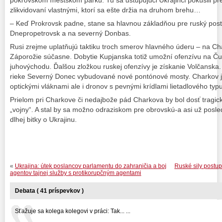
pokrovskom mestskom parku. Tu sa ustupujúci Ukrajinci pokúsili pre
zlikvidovaní vlastnými, ktorí sa ešte držia na druhom brehu…
– Keď Prokrovsk padne, stane sa hlavnou základňou pre ruský pos
Dnepropetrovsk a na severný Donbas.
Rusi zrejme uplatňujú taktiku troch smerov hlavného úderu – na Ch
Záporožie súčasne. Dobytie Kupjanska totiž umožní ofenzívu na 
juhovýchodu. Ďalšou zložkou ruskej ofenzívy je získanie Volčanska.
rieke Severný Donec vybudované nové pontónové mosty. Charkov je
optickými vláknami ale i dronov s pevnými krídlami lietadlového typu
Prielom pri Charkove či nedajbože pád Charkova by bol dosť tragicko
„vojny“. A stal by sa možno odraziskom pre obrovskú-a asi už posle
dlhej bitky o Ukrajinu.
«
Ukrajina: útek poslancov parlamentu do zahraničia a boj
Ruské sily postup
agentov tajnej služby s protikorupčným agentami
Debata ( 41 príspevkov )
Sťažuje sa kolega kolegovi v práci: Tak... ...