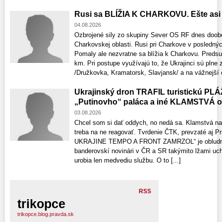
Rusi sa BLÍŽIA K CHARKOVU. Ešte asi 
04.08.2026
Ozbrojené sily zo skupiny Sever OS RF dnes doob
Charkovskej oblasti. Rusi pri Charkove v posledný
Pomaly ale nezvratne sa blížia k Charkovu. Predsu
km. Pri postupe využívajú to, že Ukrajinci sú pln
/Družkovka, Kramatorsk, Slavjansk/ a na vážnejší o
Ukrajinský dron TRAFIL turistickú PL
„Putinovho“ paláca a iné KLAMSTV
03.08.2026
Chcel som si dať oddych, no nedá sa. Klamstvá na
treba na ne reagovať. Tvrdenie ČTK, prevzaté aj 
UKRAJINE TEMPO A FRONT ZAMRZOL“ je obludná 
banderovskí novinári v ČR a SR takýmito lžami uchl
urobia len medvediu službu. O to [...]
RSS
trikopce
trikopce.blog.pravda.sk