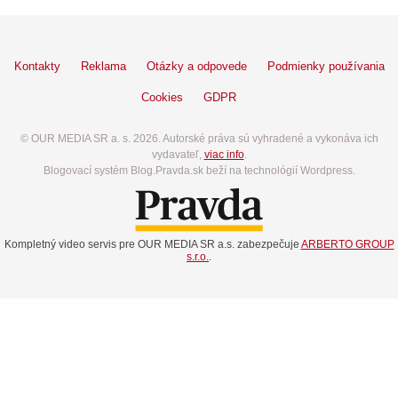
Kontakty
Reklama
Otázky a odpovede
Podmienky používania
Cookies
GDPR
© OUR MEDIA SR a. s. 2026. Autorské práva sú vyhradené a vykonáva ich
vydavateľ,
viac info
.
Blogovací systém Blog.Pravda.sk beží na technológií Wordpress.
Kompletný video servis pre OUR MEDIA SR a.s. zabezpečuje
ARBERTO GROUP
s.r.o.
.