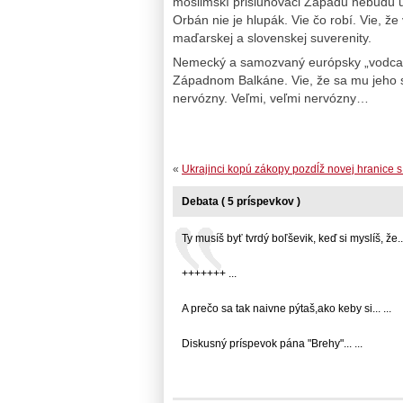
moslimskí prisluhovači Západu nebudú už 
Orbán nie je hlupák. Vie čo robí. Vie, 
maďarskej a slovenskej suverenity.
Nemecký a samozvaný európsky „vodca“ 
Západnom Balkáne. Vie, že sa mu jeho 
nervózny. Veľmi, veľmi nervózny…
«
Ukrajinci kopú zákopy pozdĺž novej hranice
Debata ( 5 príspevkov )
Ty musíš byť tvrdý boľševik, keď si myslíš, že...
+++++++ ...
A prečo sa tak naivne pýtaš,ako keby si... ...
Diskusný príspevok pána "Brehy"... ...