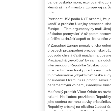
banderovského moru, expirovaného „pre
klesnú až na 4.miesto v Európe -aj za Š
nulu…
Prezident USA podľa NYT oznámil, že je 
kanál“ a problém Ukrajiny prenechal sl
Európe. – Tieto argumenty by mali Ukraji
dôkladne premyslieť. A až potom cestova
a úsilím zachrániť aspoň to, čo sa ešte 
V Západnej Európe pomaly utícha eufór
prospech prozápadnej prezidentskej b
podvodu chystá ďalší majdan na upevne
Prozápadná „revolúcia“ by sa mala odoh
intervenciou v Republike Srbskej, pot
prostredníctvom frašky predčasných vol
to pro-bruselské „objektívne“ české súd
odsúdením Okamuru za protibruselské n
parlamentnými voľbami, riadenými slnieč
Maďarský premiér Viktor Orbán sa rozho
rukami. Na žiadosť prezidenta Republiky
jeho osobnú ochranu stovky príslušníko
Republiky srbskej na oficiálnu žiadosť 