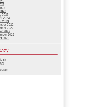
023
2023
2023
 2023
c 2023
uár 2023
ár 2023
mber 2022
mber 2022
ber 2022
ember 2022
st 2022
kazy
da.sk
pty
rogram