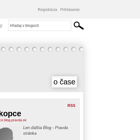
Registrácia
Prihlásenie
y
o čase
RSS
ikopce
pce.blog.pravda.sk
Len ďalšia Blog - Pravda
stránka