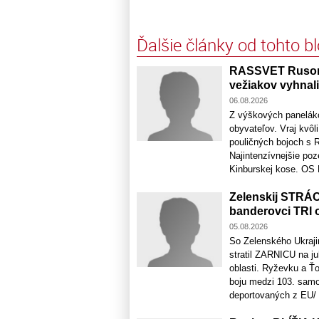
Ďalšie články od tohto b
RASSVET Rusom 
vežiakov vyhnali
06.08.2026
Z výškových panelák
obyvateľov. Vraj kvôl
pouličných bojoch s 
Najintenzívnejšie poz
Kinburskej kose. OS R
Zelenskij STRÁC
banderovci TRI 
05.08.2026
So Zelenského Ukrajin
stratil ZARNICU na 
oblasti. Ryževku a Ťo
boju medzi 103. samo
deportovaných z EU/ a 