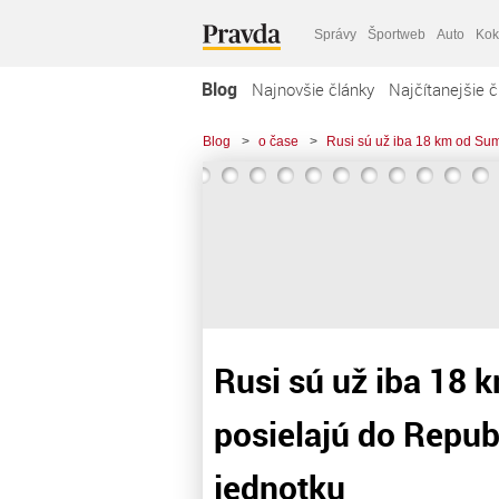
Správy
Športweb
Auto
Kok
Blog
Najnovšie články
Najčítanejšie č
Blog
>
o čase
>
Rusi sú už iba 18 km od Sum
Rusi sú už iba 18 
posielajú do Repub
jednotku