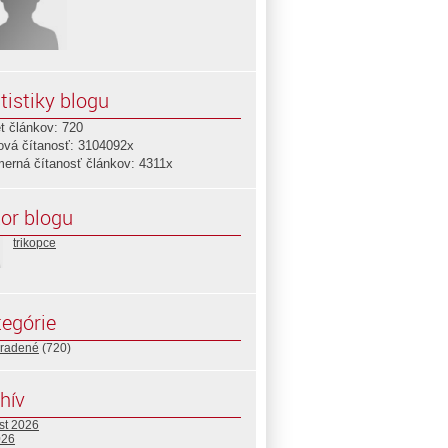
tistiky blogu
t článkov: 720
ová čítanosť: 3104092x
merná čítanosť článkov: 4311x
or blogu
trikopce
egórie
radené
(720)
hív
st 2026
026