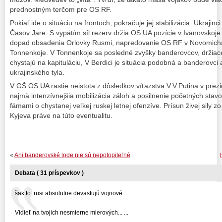
prednostným terčom pre OS RF.
Pokiaľ ide o situáciu na frontoch, pokračuje jej stabilizácia. Ukrajinci
Časov Jare. S vypätím síl rezerv držia OS UA pozície v Ivanovskoje
dopad obsadenia Orlovky Rusmi, napredovanie OS RF v Novomichajlo
Tonnenkoje. V Tonnenkoje sa posledné zvyšky banderovcov, držiace
chystajú na kapituláciu, V Berdici je situácia podobná a banderovci a
ukrajinského tyla.
V GŠ OS UA rastie neistota z dôsledkov víťazstva V.V.Putina v pre
najmä intenzívnejšia mobilizácia záloh a posilnenie početných stavo
fámami o chystanej veľkej ruskej letnej ofenzíve. Prísun živej sily
Kyjeva práve na túto eventualitu.
«
Ani banderovské lode nie sú nepotopiteľné
Debata ( 31 príspevkov )
šak to. rusi absolutne devastujú vojnové... ...
Vidieť na tvojich nesmierne mierových... ...