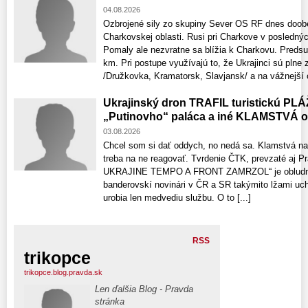
04.08.2026
Ozbrojené sily zo skupiny Sever OS RF dnes doob
Charkovskej oblasti. Rusi pri Charkove v posledný
Pomaly ale nezvratne sa blížia k Charkovu. Predsu
km. Pri postupe využívajú to, že Ukrajinci sú pln
/Družkovka, Kramatorsk, Slavjansk/ a na vážnejší o
Ukrajinský dron TRAFIL turistickú PL
„Putinovho“ paláca a iné KLAMSTV
03.08.2026
Chcel som si dať oddych, no nedá sa. Klamstvá na
treba na ne reagovať. Tvrdenie ČTK, prevzaté aj 
UKRAJINE TEMPO A FRONT ZAMRZOL“ je obludná 
banderovskí novinári v ČR a SR takýmito lžami uchl
urobia len medvediu službu. O to [...]
RSS
trikopce
trikopce.blog.pravda.sk
Len ďalšia Blog - Pravda
stránka