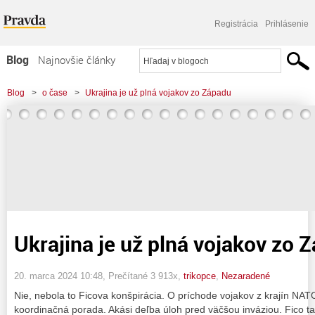
Registrácia
Prihlásenie
Blog
Najnovšie články
Najčítanejšie články
Blog
>
o čase
>
Ukrajina je už plná vojakov zo Západu
Najkomentovanejšie články
Zoznam blogov
Komerčné blogy
Ukrajina je už plná vojakov zo 
20. marca 2024 10:48
, Prečítané 3 913x,
trikopce
,
Nezaradené
Nie, nebola to Ficova konšpirácia. O príchode vojakov z krajín NAT
koordinačná porada. Akási deľba úloh pred väčšou inváziou. Fico 