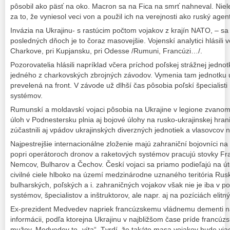
pôsobil ako päsť na oko. Macron sa na Fica na smrť nahneval. Niele
za to, že vyniesol veci von a použil ich na verejnosti ako ruský agen
Invázia na Ukrajinu- s rastúcim počtom vojakov z krajín NATO, – sa
posledných dňoch je to čoraz masovejšie. Vojenskí analytici hlásili
Charkove, pri Kupjansku, pri Odesse /Rumuni, Francúzi…/.
Pozorovatelia hlásili napríklad včera príchod poľskej strážnej jednot
jedného z charkovských zbrojných závodov. Vymenia tam jednotku u
prevelená na front. V závode už dlhší čas pôsobia poľskí špecialist
systémov.
Rumunskí a moldavskí vojaci pôsobia na Ukrajine v legione zvanom
úloh v Podnestersku plnia aj bojové úlohy na rusko-ukrajinskej hranic
zúčastnili aj vpádov ukrajinských diverzných jednotiek a vlasovcov 
Najpestrejšie internacionálne zloženie majú zahraniční bojovníci na
popri operátoroch dronov a raketových systémov pracujú stovky Fra
Nemcov, Bulharov a Čechov. Českí vojaci sa priamo podieľajú na 
civilné ciele hlboko na území medzinárodne uznaného teritória Rus
bulharských, poľských a i. zahraničných vojakov však nie je iba v p
systémov, špecialistov a inštruktorov, ale napr. aj na pozíciách elitn
Ex-prezident Medvedev napriek francúzskemu vládnemu dementi na
informácii, podľa ktorejna Ukrajinu v najbližšom čase príde francúzs
mužov. Medvedev to „víta“. Tvrdí, že takáto masa vojakov bude viac