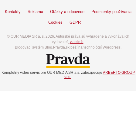
Kontakty
Reklama
Otázky a odpovede
Podmienky používania
Cookies
GDPR
© OUR MEDIA SR a. s. 2026. Autorské práva sú vyhradené a vykonáva ich
vydavateľ,
viac info
.
Blogovací systém Blog.Pravda.sk beží na technológií Wordpress.
Kompletný video servis pre OUR MEDIA SR a.s. zabezpečuje
ARBERTO GROUP
s.r.o.
.