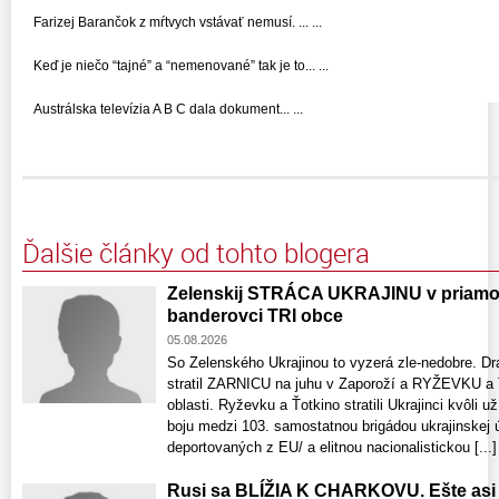
Farizej Barančok z mŕtvych vstávať nemusí. ... ...
Keď je niečo “tajné” a “nemenované” tak je to... ...
Austrálska televízia A B C dala dokument... ...
Ďalšie články od tohto blogera
Zelenskij STRÁCA UKRAJINU v priamom 
banderovci TRI obce
05.08.2026
So Zelenského Ukrajinou to vyzerá zle-nedobre. Dr
stratil ZARNICU na juhu v Zaporoží a RYŽEVKU 
oblasti. Ryževku a Ťotkino stratili Ukrajinci kvôl
boju medzi 103. samostatnou brigádou ukrajinskej
deportovaných z EU/ a elitnou nacionalistickou [...]
Rusi sa BLÍŽIA K CHARKOVU. Ešte asi 